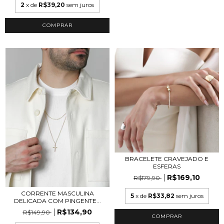
2
x de
R$39,20
sem juros
COMPRAR
BRACELETE CRAVEJADO E
ESFERAS
R$169,10
R$179,90
CORRENTE MASCULINA
5
x de
R$33,82
sem juros
DELICADA COM PINGENTE...
R$134,90
R$149,90
COMPRAR