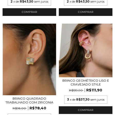
2
x de
R$43,50
sem juros
2
x de
R$43,50
sem juros
COMPRAR
COMPRAR
BRINCO GEOMÉTRICO LISO E
CRAVEJADO STYLE
R$111,90
R$139,90
BRINCO QUADRADO
3
x de
R$37,30
sem juros
TRABALHADO COM ZIRCONIA
R$78,40
R$98,00
COMPRAR