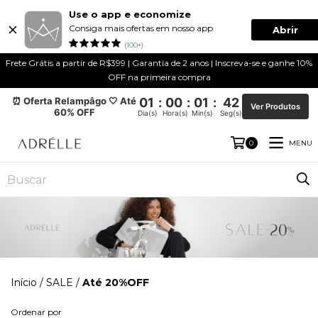
Use o app e economize
Consiga mais ofertas em nosso app
Abrir
(100+)
Frete Grátis a partir de R$399 | Garantia de 2 anos | Inscreva-se e ganhe 10%
OFF na primeira compra
⏰ Oferta Relampâgo 🤍 Até
01
:
00
:
01
:
42
Ver Produtos
60% OFF
Dia(s)
Hora(s)
Min(s)
Seg(s)
MENU
0
Início
/
SALE
/
Até 20%OFF
Ordenar por