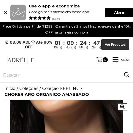
Use o app e economize
Consiga mais ofertas em nosso app
Abrir
(100+)
Frete Grátis a partir de R$399 | Garantia de 2 anos | Inscreva-se e ganhe 10%
OFF na primeira compra
⏰ 08.08 ADL 🤍 Até 60%
01
:
09
:
24
:
47
Ver Produtos
OFF
Dia(s)
Hora(s)
Min(s)
Seg(s)
MENU
0
Início
/
Coleções
/
Coleção FEELING
/
CHOKER ARO ORGANICO AMASSADO