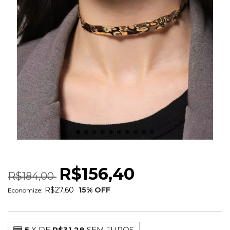
CHOKER ARO ORGANICO AMASSADO
R$156,40
R$184,00
R$27,60
15
% OFF
Economize:
5
X DE
R$31,28
SEM JUROS