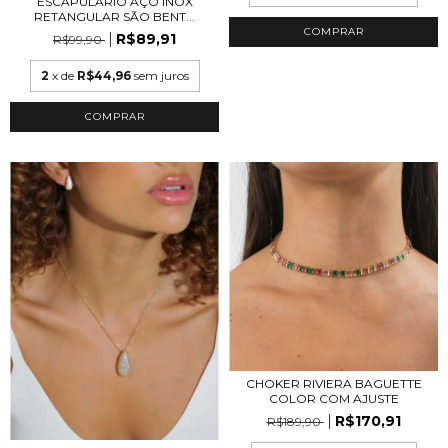
ESCAPULARIO AÇO INOX
RETANGULAR SÃO BENT...
R$89,91
R$99,90
2
x de
R$44,96
sem juros
CHOKER RIVIERA BAGUETTE
COLOR COM AJUSTE
R$170,91
R$189,90