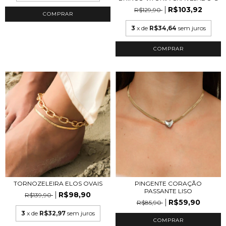
R$103,92
R$129,90
COMPRAR
3
x de
R$34,64
sem juros
COMPRAR
TORNOZELEIRA ELOS OVAIS
PINGENTE CORAÇÃO
PASSANTE LISO
R$98,90
R$139,90
R$59,90
R$85,90
3
x de
R$32,97
sem juros
COMPRAR