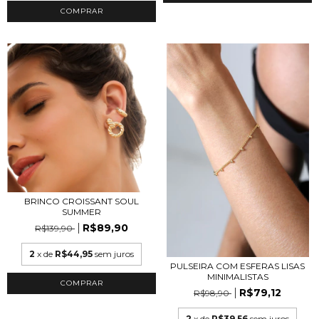
COMPRAR
BRINCO CROISSANT SOUL
SUMMER
R$89,90
R$139,90
2
x de
R$44,95
sem juros
PULSEIRA COM ESFERAS LISAS
MINIMALISTAS
COMPRAR
R$79,12
R$98,90
2
x de
R$39,56
sem juros