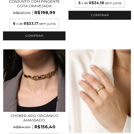
CONJUNTO COM PINGENTE
5
x de
R$34,18
sem juros
GOTA CRAVEJADA
R$198,99
R$249,90
6
x de
R$33,17
sem juros
COMPRAR
CHOKER ARO ORGANICO
AMASSADO
R$156,40
R$184,00