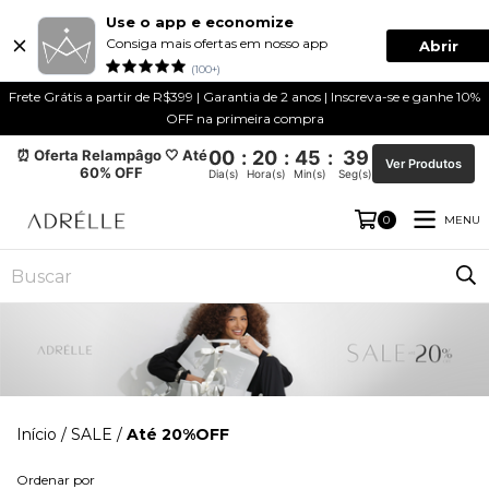
Use o app e economize
Consiga mais ofertas em nosso app
Abrir
(100+)
Frete Grátis a partir de R$399 | Garantia de 2 anos | Inscreva-se e ganhe 10%
OFF na primeira compra
⏰ Oferta Relampâgo 🤍 Até
00
:
20
:
45
:
39
Ver Produtos
60% OFF
Dia(s)
Hora(s)
Min(s)
Seg(s)
MENU
0
Início
/
SALE
/
Até 20%OFF
Ordenar por