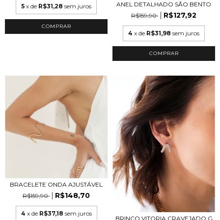
ANEL DETALHADO SÃO BENTO
5
x de
R$31,28
sem juros
R$127,92
R$159,90
COMPRAR
4
x de
R$31,98
sem juros
COMPRAR
BRACELETE ONDA AJUSTÁVEL
R$148,70
R$159,90
4
x de
R$37,18
sem juros
BRINCO VITORIA CRAVEJADO G