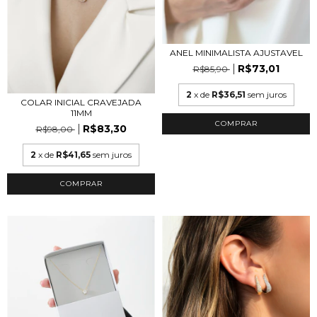
ANEL MINIMALISTA AJUSTAVEL
R$73,01
R$85,90
2
x de
R$36,51
sem juros
COLAR INICIAL CRAVEJADA
11MM
COMPRAR
R$83,30
R$98,00
2
x de
R$41,65
sem juros
COMPRAR