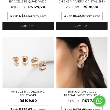
BRACELETE QUADRADO
CHOKER RIVIERA CRISTAL 2MM
R$129,70
R$98,90
R$138,00
R$109,90
4
x de
R$32,43
sem juros
3
x de
R$32,97
sem juros
COMPRAR
COMPRAR
BRINCO CARACOL
ANEL LETRA DEDINHO
TRABALHADO SEMIJOIA
AJUSTÁVEL
R$77,30
R$109,90
R$89,90
3
x de
R$36,63
sem juros
2
x de
R$38,65
sem juros