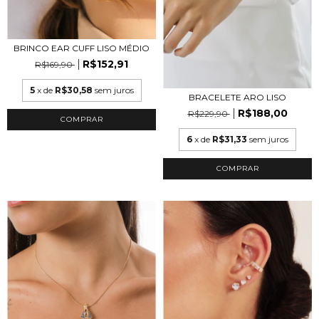
BRINCO EAR CUFF LISO MÉDIO
R$152,91
R$169,90
5
x de
R$30,58
sem juros
BRACELETE ARO LISO
R$188,00
R$229,90
COMPRAR
6
x de
R$31,33
sem juros
COMPRAR