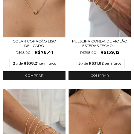
COLAR CORACÃO LISO
PULSEIRA CORDA DE VIOLÃO
DELICADO
ESFERAS FECHO I...
R$76,41
R$159,12
R$98,90
R$198,90
2
x de
R$38,21
sem juros
5
x de
R$31,82
sem juros
COMPRAR
COMPRAR