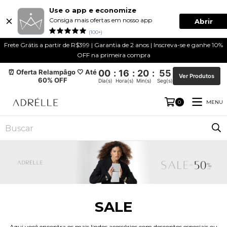
Use o app e economize
Consiga mais ofertas em nosso app
Abrir
(100+)
Frete Grátis a partir de R$399 | Garantia de 2 anos | Inscreva-se e ganhe 10%
OFF na primeira compra
⏰ Oferta Relampâgo 🤍 Até
00
:
16
:
20
:
54
Ver Produtos
60% OFF
Dia(s)
Hora(s)
Min(s)
Seg(s)
MENU
0
SALE
Aqui você encontra os mais lindos acessórios com descontos especiais ou