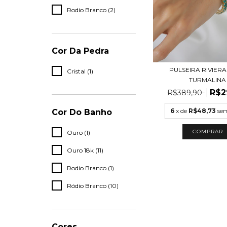
Rodio Branco (2)
Cor Da Pedra
PULSEIRA RIVIER
Cristal (1)
TURMALINA
R$2
R$389,90
6
x de
R$48,73
sem
Cor Do Banho
COMPRAR
Ouro (1)
Ouro 18k (11)
Rodio Branco (1)
Ródio Branco (10)
Cores