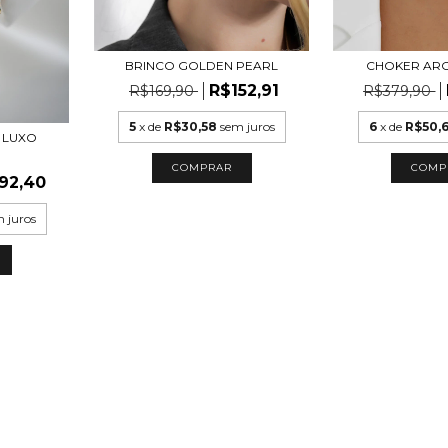
BRINCO GOLDEN PEARL
CHOKER AR
R$152,91
R$169,90
R$379,90
5
x de
R$30,58
sem juros
6
x de
R$50,
A LUXO
COMP
92,40
 juros