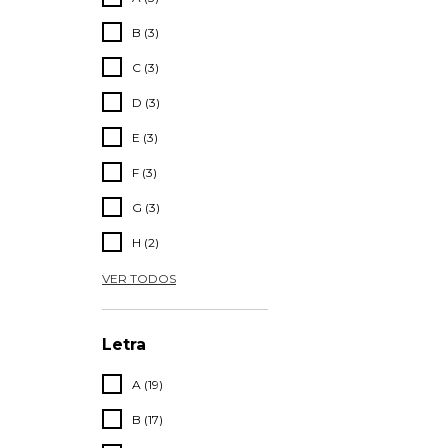
B (3)
C (3)
D (3)
E (3)
F (3)
G (3)
H (2)
VER TODOS
Letra
A (19)
B (17)