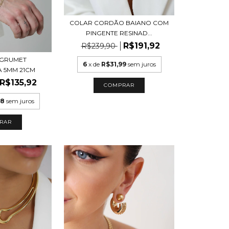
COLAR CORDÃO BAIANO COM
PINGENTE RESINAD...
R$191,92
R$239,90
 GRUMET
6
x de
R$31,99
sem juros
 5MM 21CM
R$135,92
COMPRAR
98
sem juros
RAR