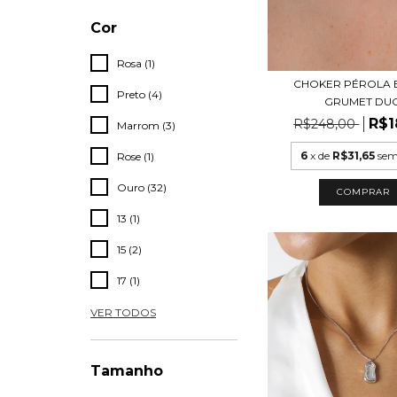
Cor
Rosa (1)
CHOKER PÉROLA 
Preto (4)
GRUMET DU
R$1
R$248,00
Marrom (3)
6
x de
R$31,65
sem
Rose (1)
Ouro (32)
COMPRAR
13 (1)
15 (2)
17 (1)
VER TODOS
Tamanho