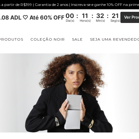
s a partir de R$399 | Garantia de 2 anos | Inscreva-se e ganhe 10% OFF na pri
00
:
11
:
32
:
20
.08 ADL 🤍 Até 60% OFF
Ver Pro
Dia(s)
Hora(s)
Min(s)
Seg(s)
PRODUTOS
COLEÇÃO NOIR
SALE
SEJA UMA REVENDED