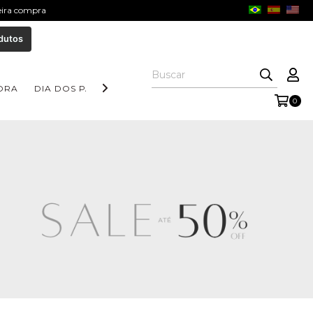
meira compra
dutos
ORA
DIA DOS PAIS
COLEÇÃO AURORA
COLEÇÃO FORM
0