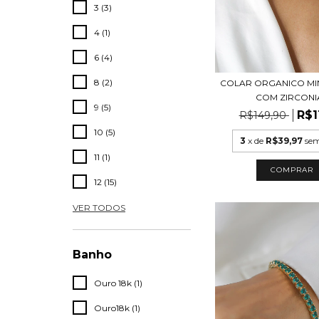
3 (3)
4 (1)
6 (4)
8 (2)
COLAR ORGANICO MI
COM ZIRCONI
9 (5)
R$1
R$149,90
10 (5)
3
x de
R$39,97
sem
11 (1)
COMPRAR
12 (15)
VER TODOS
Banho
Ouro 18k (1)
Ouro18k (1)