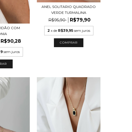
ANEL SOLITARIO QUADRADO
VERDE TURMALINA
R$79,90
R$95,90
TIDÃO COM
2
x de
R$39,95
sem juros
ONIA
R$90,28
COMPRAR
09
sem juros
RAR