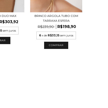
O DUO MAX
BRINCO ARGOLA TUBO COM
TARRAXA ESFERA
R$303,92
R$198,90
R$239,90
65
sem juros
6
x de
R$33,15
sem juros
RAR
COMPRAR