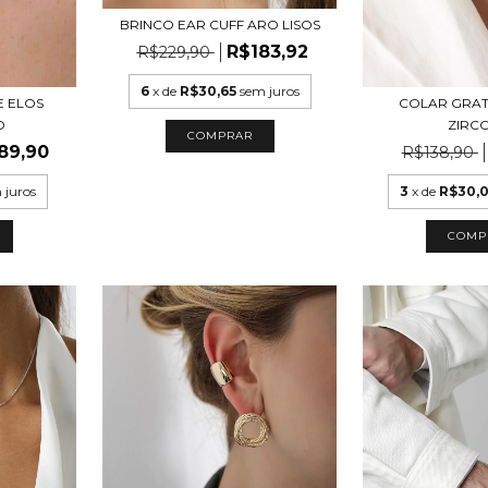
BRINCO EAR CUFF ARO LISOS
R$183,92
R$229,90
6
x de
R$30,65
sem juros
E ELOS
COLAR GRA
O
ZIRC
89,90
R$138,90
 juros
3
x de
R$30,
COMP