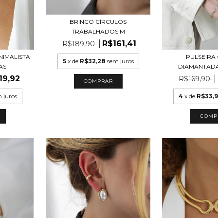
BRINCO CÍRCULOS
TRABALHADOS M
R$161,41
R$189,90
NIMALISTA
PULSEIRA
5
x de
R$32,28
sem juros
AS
DIAMANTADA
19,92
R$169,90
COMPRAR
 juros
4
x de
R$33,
COMP