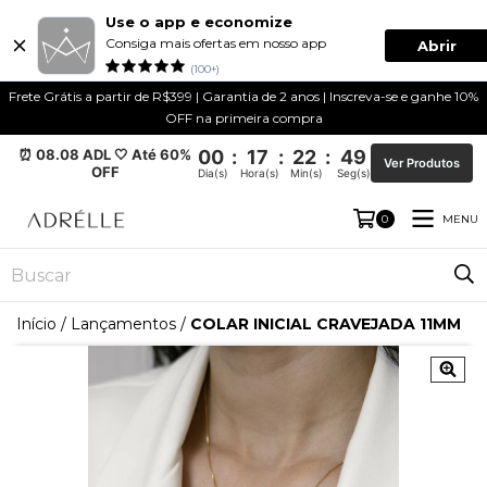
Use o app e economize
Consiga mais ofertas em nosso app
Abrir
(100+)
Frete Grátis a partir de R$399 | Garantia de 2 anos | Inscreva-se e ganhe 10%
OFF na primeira compra
⏰ 08.08 ADL 🤍 Até 60%
00
:
17
:
22
:
49
Ver Produtos
OFF
Dia(s)
Hora(s)
Min(s)
Seg(s)
MENU
0
Início
/
Lançamentos
/
COLAR INICIAL CRAVEJADA 11MM