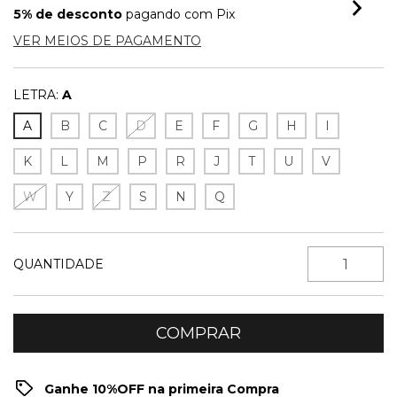
5% de desconto
pagando com Pix
VER MEIOS DE PAGAMENTO
LETRA:
A
A
B
C
D
E
F
G
H
I
K
L
M
P
R
J
T
U
V
W
Y
Z
S
N
Q
QUANTIDADE
Ganhe 10%OFF na primeira Compra