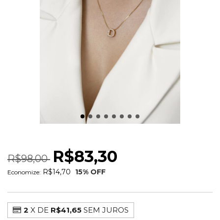
COLAR INICIAL CRAVEJADA 11MM
R$83,30
R$98,00
R$14,70
15
% OFF
Economize:
2
X DE
R$41,65
SEM JUROS