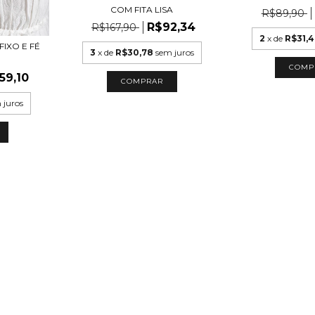
COM FITA LISA
R$89,90
R$92,34
R$167,90
2
x de
R$31,
IXO E FÉ
3
x de
R$30,78
sem juros
O
COMP
59,10
COMPRAR
 juros