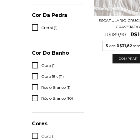
Cor Da Pedra
ESCAPULÁRIO CRUCIF
CRAVEJAD
Cristal (1)
R$1
R$189,90
5
x de
R$31,82
sem
Cor Do Banho
COMPRAR
Ouro (1)
Ouro 18k (11)
Rodio Branco (1)
Ródio Branco (10)
Cores
Ouro (1)