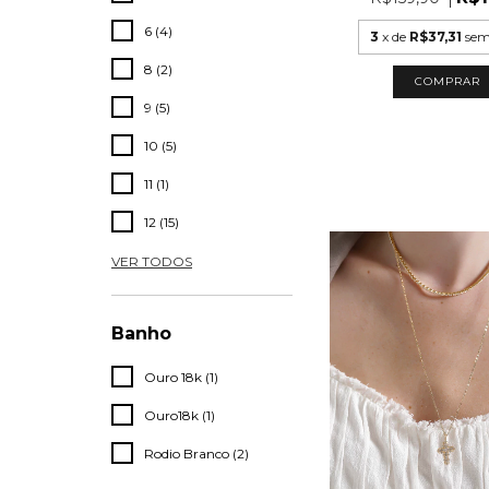
6 (4)
3
x de
R$37,31
sem
8 (2)
COMPRAR
9 (5)
10 (5)
11 (1)
12 (15)
VER TODOS
Banho
Ouro 18k (1)
Ouro18k (1)
Rodio Branco (2)