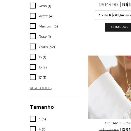
R$1
R$144,90
Rosa (1)
3
x de
R$38,64
sem
Preto (4)
Marrom (3)
COMPRAR
Rose (1)
Ouro (32)
13 (1)
15 (2)
17 (1)
VER TODOS
Tamanho
3 (3)
COLAR DIFUS
4 (1)
R$1
R$159,90