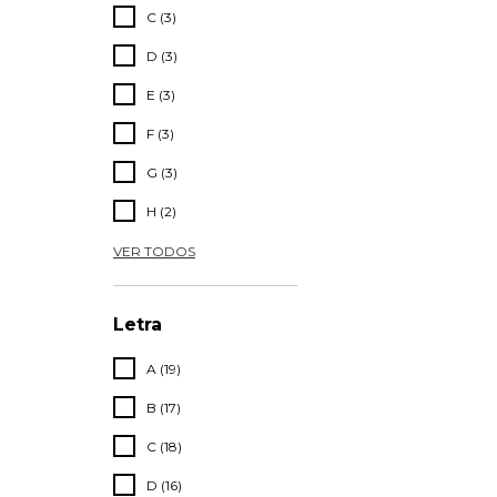
C (3)
D (3)
E (3)
F (3)
G (3)
H (2)
VER TODOS
Letra
A (19)
B (17)
C (18)
D (16)