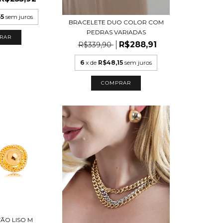
65
sem juros
BRACELETE DUO COLOR COM
PEDRAS VARIADAS
R$288,91
R$339,90
6
x de
R$48,15
sem juros
ÃO LISO M