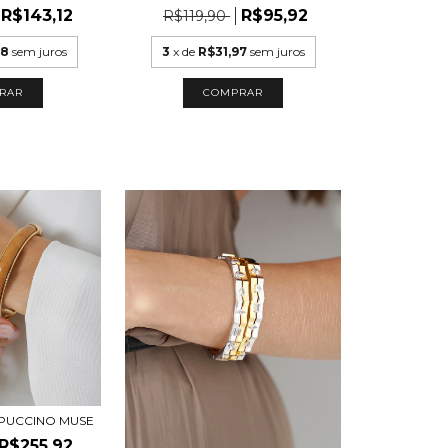
R$143,12
R$95,92
R$119,90
78
sem juros
3
x de
R$31,97
sem juros
RAR
COMPRAR
PUCCINO MUSE
R$255,92