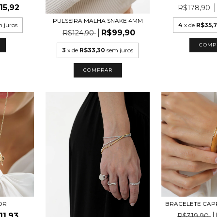
15,92
R$178,90
PULSEIRA MALHA SNAKE 4MM
 juros
4
x de
R$35,
R$99,90
R$124,90
COMP
3
x de
R$33,30
sem juros
COMPRAR
BRACELETE CAP
OR
11,93
R$319,90