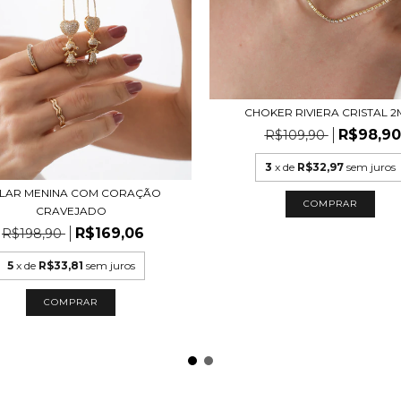
CHOKER RIVIERA CRISTAL 
R$98,90
R$109,90
3
x de
R$32,97
sem juros
LAR MENINA COM CORAÇÃO
COMPRAR
CRAVEJADO
R$169,06
R$198,90
5
x de
R$33,81
sem juros