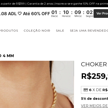
s a partir de R$399 | Garantia de 2 anos | Inscreva-se e ganhe 10% OFF na pri
01
:
10
:
09
:
01
.08 ADL 🤍 Até 60% OFF
Ver Pro
Dia(s)
Hora(s)
Min(s)
Seg(s)
PRODUTOS
COLEÇÃO NOIR
SALE
SEJA UMA REVENDED
O 4 MM
CHOKER
R$259
6
X DE
R$
5% de descon
VER MEIOS D