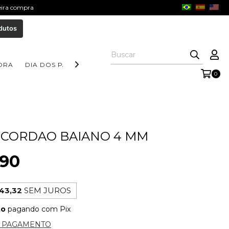
meira compra
dutos
ORA
DIA DOS PAIS
COLEÇÃO AURORA
COLEÇÃO FORM
0
 CORDAO BAIANO 4 MM
,90
43,32
SEM JUROS
to
pagando com Pix
E PAGAMENTO