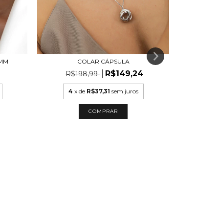
2MM
COLAR CÁPSULA
R$149,24
R$198,99
4
x de
R$37,31
sem juros
COLAR 
COMPRAR
R$
4
x