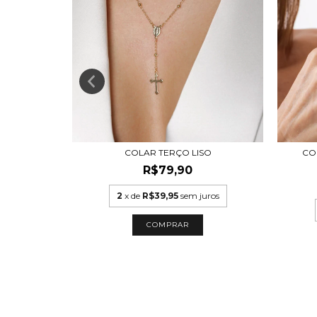
COLAR TERÇO LISO
CO
DA 11MM
R$79,90
,30
2
x de
R$39,95
sem juros
uros