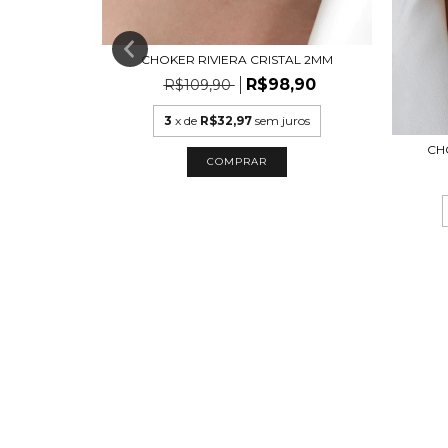
CHOKER RIVIERA CRISTAL 2MM
R$98,90
R$109,90
3
x de
R$32,97
sem juros
VEJADO
CH
COMPRAR
,90
uros