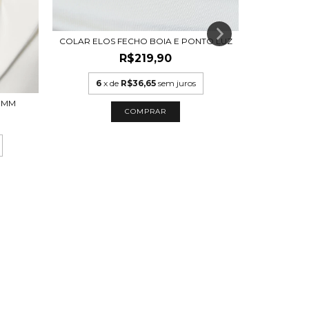
COLAR ELOS FECHO BOIA E PONTO LUZ
R$219,90
6
x de
R$36,65
sem juros
BRINC
11MM
COMPRAR
6
x