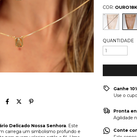
COR:
OURO18
QUANTIDADE
Ganhe 10%
Use o cup
Pronta en
Agilidade 
ário Delicado Nossa Senhora
. Este
Conte com
ém carrega um simbolismo profundo e