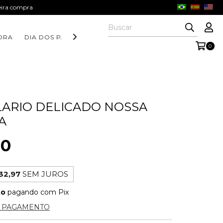
meira compra
ORA
DIA DOS PAIS
COLEÇÃO AURORA
COLEÇÃO FORM
0
ARIO DELICADO NOSSA
A
90
32,97
SEM JUROS
to
pagando com Pix
E PAGAMENTO