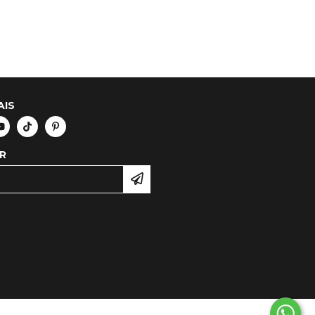
AIS
R