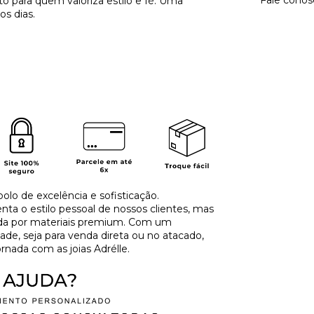
Fale conos
to para quem valoriza estilo e fé. Uma
os dias.
olo de excelência e sofisticação.
a o estilo pessoal de nossos clientes, mas
ida por materiais premium. Com um
de, seja para venda direta ou no atacado,
rnada com as joias Adrélle.