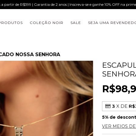
s a partir de R$399 | Garantia de 2 anos | Inscreva-se e ganhe 10% OFF na pri
PRODUTOS
COLEÇÃO NOIR
SALE
SEJA UMA REVENDED
ICADO NOSSA SENHORA
ESCAPUL
SENHOR
R$98,
3
X DE
R$
5% de descon
VER MEIOS D