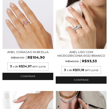
ANEL CORACAO RUBI ELLA
ANEL LISO COM
MICROZIRCONIA ROD BRANCO
R$104,90
R$149,90
R$93,53
R$143,90
3
x de
R$34,97
sem juros
3
x de
R$31,18
sem juros
COMPRAR
COMPRAR