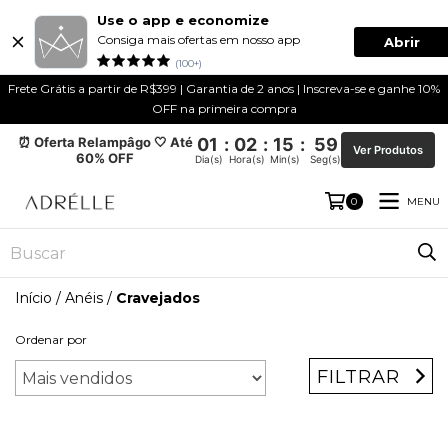
Use o app e economize
Consiga mais ofertas em nosso app
Abrir
(100+)
Frete Grátis a partir de R$399 | Garantia de 2 anos | Inscreva-se e ganhe 10%
OFF na primeira compra
⏰ Oferta Relampâgo 🤍 Até
01
:
02
:
15
:
59
Ver Produtos
60% OFF
Dia(s)
Hora(s)
Min(s)
Seg(s)
MENU
0
Início
/
Anéis
/
Cravejados
Ordenar por
FILTRAR