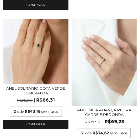
COMPRAR
ANEL SOLITARIO GOTA VERDE
ESMERALDA
R$86,31
R$95,90
ANEL MEIA ALIANÇA PEDRA
2
x de
R$43,16
sem juros
CARRE E REDONDA
R$69,23
R$98,90
COMPRAR
2
x de
R$34,62
sem juros