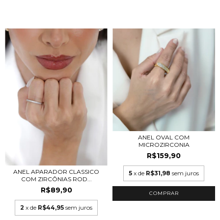
ANEL OVAL COM
MICROZIRCONIA
R$159,90
ANEL APARADOR CLASSICO
5
x de
R$31,98
sem juros
COM ZIRCÔNIAS ROD...
R$89,90
COMPRAR
2
x de
R$44,95
sem juros