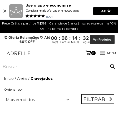
Use o app e economize
Consiga mais ofertas em nosso app
Abrir
(100+)
Frete Grátis a partir de R$399 | Garantia de 2 anos | Inscreva-se e ganhe 10%
OFF na primeira compra
⏰ Oferta Relampâgo 🤍 Até
00
:
06
:
14
:
32
Ver Produtos
60% OFF
Dia(s)
Hora(s)
Min(s)
Seg(s)
MENU
0
Início
/
Anéis
/
Cravejados
Ordenar por
FILTRAR