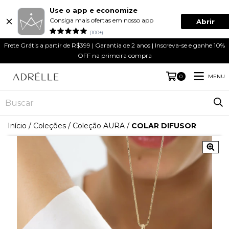
Use o app e economize
Consiga mais ofertas em nosso app
Abrir
(100+)
Frete Grátis a partir de R$399 | Garantia de 2 anos | Inscreva-se e ganhe 10%
OFF na primeira compra
MENU
0
Início
/
Coleções
/
Coleção AURA
/
COLAR DIFUSOR