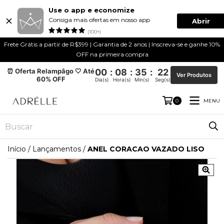
Use o app e economize
Consiga mais ofertas em nosso app
Abrir
(100+)
Frete Grátis a partir de R$399 | Garantia de 2 anos | Inscreva-se e ganhe 10%
OFF na primeira compra
⏰ Oferta Relampâgo 🤍 Até
00
:
08
:
35
:
22
Ver Produtos
60% OFF
Dia(s)
Hora(s)
Min(s)
Seg(s)
MENU
0
Início
/
Lançamentos
/
ANEL CORACAO VAZADO LISO