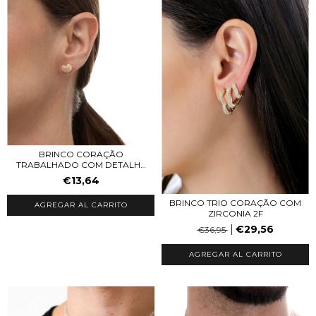
BRINCO CORAÇÃO
TRABALHADO COM DETALHE
EM...
€13,64
BRINCO TRIO CORAÇÃO COM
AGREGAR AL CARRITO
ZIRCONIA 2F
€29,56
€36,95
AGREGAR AL CARRITO