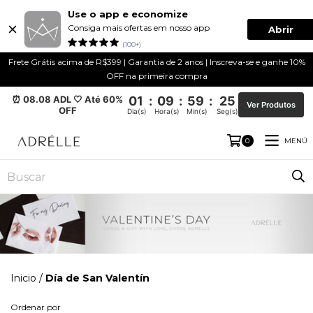
Use o app e economize
Consiga mais ofertas em nosso app
Abrir
(100+)
Frete Grátis acima de R$399 | Garantia de 2 anos | Inscreva-se e ganhe 10%
OFF na primeira compra
⏰ 08.08 ADL 🤍 Até 60%
01
:
09
:
59
:
24
Ver Produtos
OFF
Dia(s)
Hora(s)
Min(s)
Seg(s)
MENÚ
0
Inicio
/
Día de San Valentín
Ordenar por