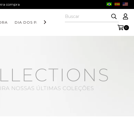
meira compra
ORA
DIA DOS PAIS
COLEÇÃO AURORA
COLEÇÃO FORM
0