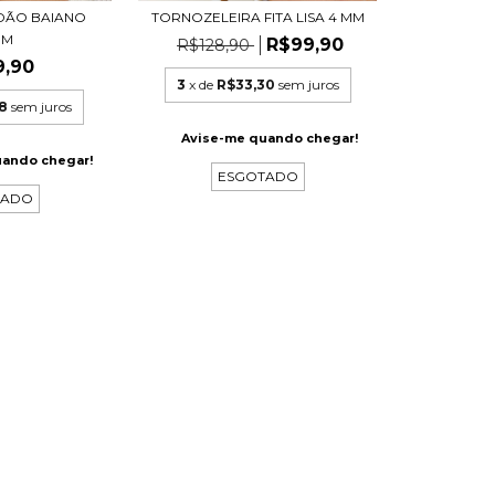
DÃO BAIANO
TORNOZELEIRA FITA LISA 4 MM
MM
R$99,90
R$128,90
9,90
3
x de
R$33,30
sem juros
8
sem juros
Avise-me quando chegar!
uando chegar!
ESGOTADO
TADO