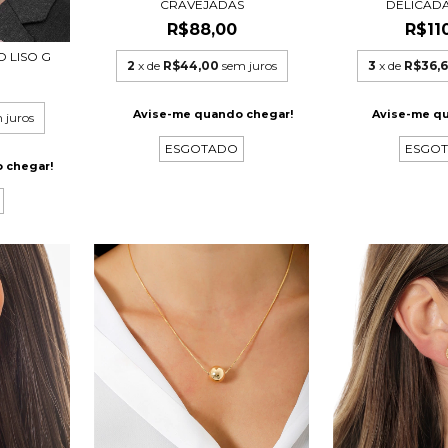
CRAVEJADAS
DELICADA
R$88,00
R$11
O LISO G
2
x de
R$44,00
sem juros
3
x de
R$36,
Avise-me quando chegar!
Avise-me q
 juros
ESGOTADO
ESGO
 chegar!