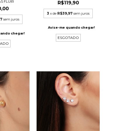
S FLUIR
R$119,90
0,00
3
x de
R$39,97
sem juros
67
sem juros
Avise-me quando chegar!
uando chegar!
ESGOTADO
TADO