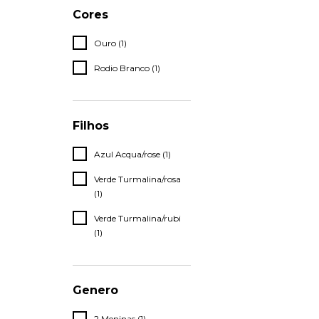
Cores
Ouro (1)
Rodio Branco (1)
Filhos
Azul Acqua/rose (1)
Verde Turmalina/rosa
(1)
Verde Turmalina/rubi
(1)
Genero
2 Meninas (1)