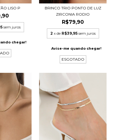
ÃO LISO P
BRINCO TRIO PONTO DE LUZ
ZIRCONIA RODIO
,90
R$79,90
95
sem juros
2
x de
R$39,95
sem juros
uando chegar!
Avise-me quando chegar!
TADO
ESGOTADO