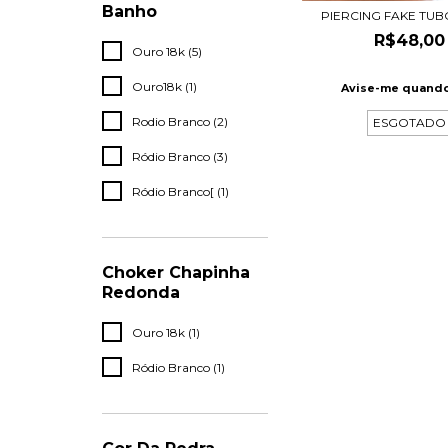
Banho
PIERCING FAKE TUB
R$48,00
Ouro 18k (5)
Ouro18k (1)
Avise-me quando
Rodio Branco (2)
ESGOTADO
Ródio Branco (3)
Ródio Branco[ (1)
Choker Chapinha
Redonda
Ouro 18k (1)
Ródio Branco (1)