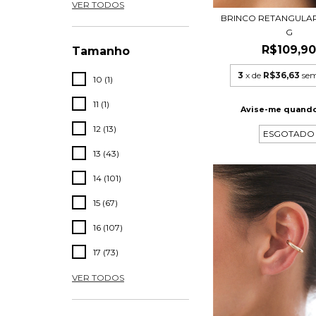
VER TODOS
BRINCO RETANGULAR
G
R$109,9
Tamanho
3
x de
R$36,63
sem
10 (1)
11 (1)
Avise-me quando
12 (13)
ESGOTADO
13 (43)
14 (101)
15 (67)
16 (107)
17 (73)
VER TODOS