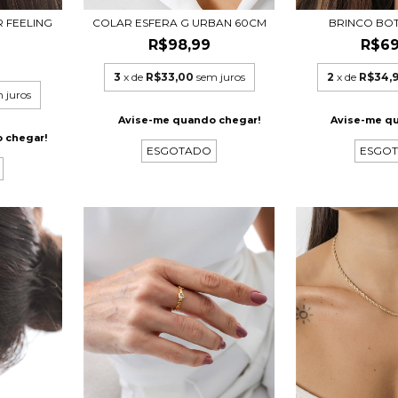
COLAR ESFERA G URBAN 60CM
BRINCO BOT
 FEELING
R$98,99
R$69
0
3
x de
R$33,00
sem juros
2
x de
R$34,
 juros
Avise-me quando chegar!
Avise-me q
 chegar!
ESGOTADO
ESGO