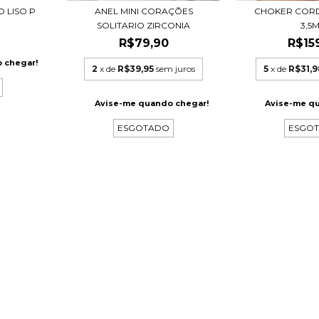
O LISO P
ANEL MINI CORAÇÕES
CHOKER COR
SOLITARIO ZIRCONIA
3,5
R$79,90
R$15
 chegar!
2
x de
R$39,95
sem juros
5
x de
R$31,9
Avise-me quando chegar!
Avise-me q
ESGOTADO
ESGO