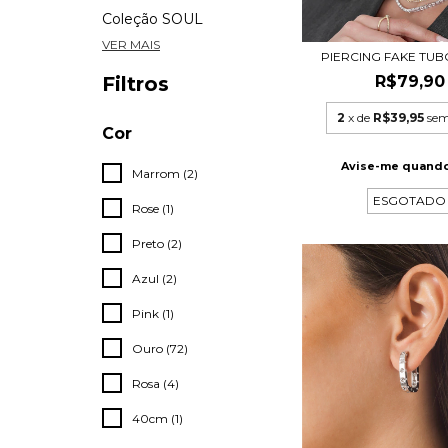
Coleção SOUL
VER MAIS
PIERCING FAKE TUB
R$79,90
Filtros
2
x de
R$39,95
sem
Cor
Avise-me quando
Marrom (2)
ESGOTADO
Rose (1)
Preto (2)
Azul (2)
Pink (1)
Ouro (72)
Rosa (4)
40cm (1)