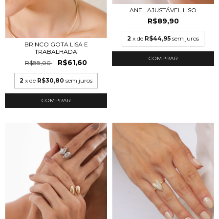
ANEL AJUSTÁVEL LISO
R$89,90
2
x de
R$44,95
sem juros
BRINCO GOTA LISA E
TRABALHADA
COMPRAR
R$61,60
R$88,00
2
x de
R$30,80
sem juros
COMPRAR