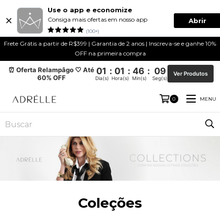
Use o app e economize
Consiga mais ofertas em nosso app
Abrir
(100+)
Frete Grátis a partir de R$399 | Garantia de 2 anos | Inscreva-se e ganhe 10%
OFF na primeira compra
⏰ Oferta Relampâgo 🤍 Até
01
:
01
:
46
:
08
Ver Produtos
60% OFF
Dia(s)
Hora(s)
Min(s)
Seg(s)
MENU
0
Coleções