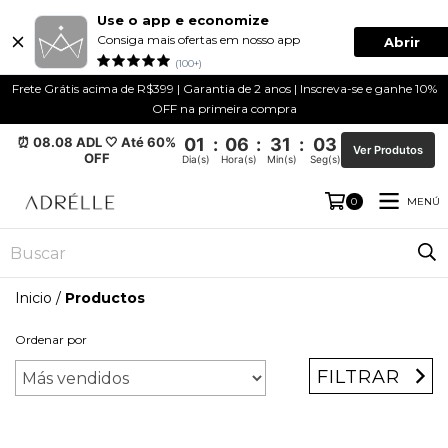
Use o app e economize
Consiga mais ofertas em nosso app
Abrir
(100+)
Frete Grátis acima de R$399 | Garantia de 2 anos | Inscreva-se e ganhe 10%
OFF na primeira compra
⏰ 08.08 ADL 🤍 Até 60%
01
:
06
:
31
:
03
Ver Produtos
OFF
Dia(s)
Hora(s)
Min(s)
Seg(s)
MENÚ
0
Inicio
/
Productos
Ordenar por
FILTRAR