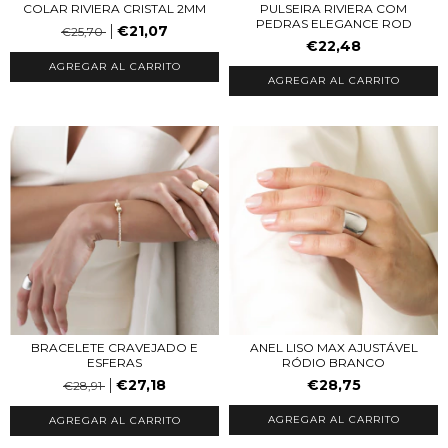
COLAR RIVIERA CRISTAL 2MM
PULSEIRA RIVIERA COM
PEDRAS ELEGANCE ROD
€21,07
€25,70
€22,48
AGREGAR AL CARRITO
ANEL LISO MAX AJUSTÁVEL
BRACELETE CRAVEJADO E
RÓDIO BRANCO
ESFERAS
€28,75
€27,18
€28,91
AGREGAR AL CARRITO