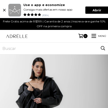
Use o app e economize
Consiga mais ofertas em nosso app
Abrir
(100+)
Frete Grátis acima de R$399 | Garantia de 2 anos | Inscreva-se e ganhe 10%
OFF na primeira compra
MENÚ
0