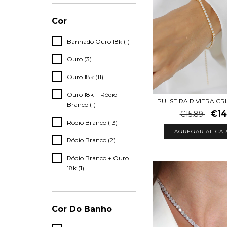
Cor
Banhado Ouro 18k (1)
Ouro (3)
Ouro 18k (11)
Ouro 18k + Ródio
PULSEIRA RIVIERA CR
Branco (1)
€14
€15,89
Rodio Branco (13)
Ródio Branco (2)
Ródio Branco + Ouro
18k (1)
Cor Do Banho