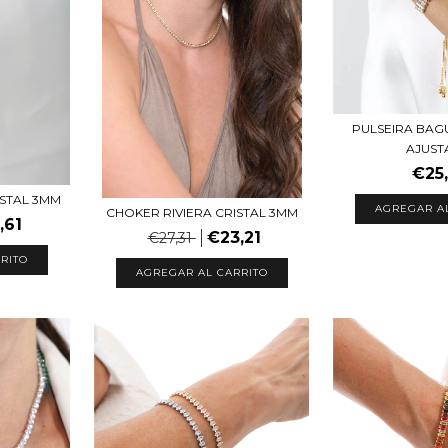
PULSEIRA BAG
AJUST
€25
ISTAL 3MM
AGREGAR A
CHOKER RIVIERA CRISTAL 3MM
,61
€23,21
€27,31
AGREGAR AL CARRITO