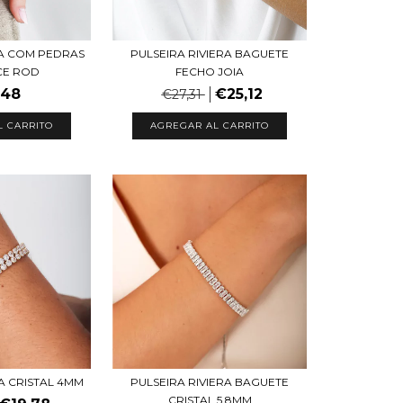
RA COM PEDRAS
PULSEIRA RIVIERA BAGUETE
CE ROD
FECHO JOIA
,48
€25,12
€27,31
L CARRITO
AGREGAR AL CARRITO
RA CRISTAL 4MM
PULSEIRA RIVIERA BAGUETE
CRISTAL 5,8MM