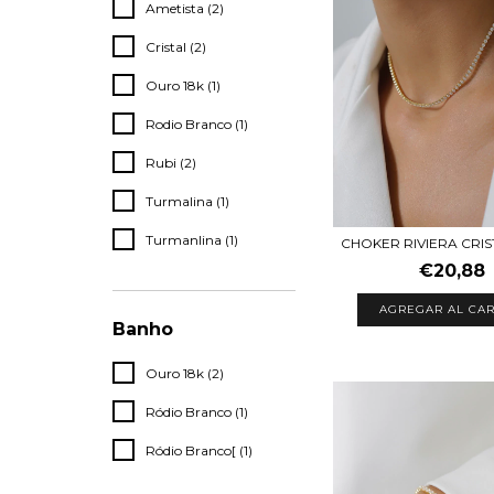
Ametista (2)
Cristal (2)
Ouro 18k (1)
Rodio Branco (1)
Rubi (2)
Turmalina (1)
Turmanlina (1)
CHOKER RIVIERA CRIS
€20,88
AGREGAR AL CAR
Banho
Ouro 18k (2)
Ródio Branco (1)
Ródio Branco[ (1)