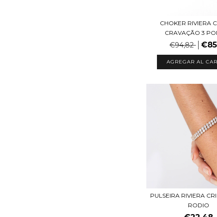
CHOKER RIVIERA C
CRAVAÇÃO 3 PO
€85
€94,82
AGREGAR AL CAR
PULSEIRA RIVIERA CR
RODIO