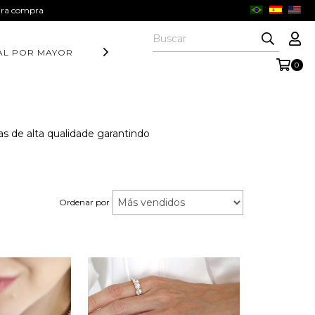
eira compra
AL POR MAYOR
DIA DOS PAIS
COLEÇÃO AURORA
COLE
0
as de alta qualidade garantindo
Ordenar por