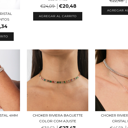
€22,48
€20,48
€24,09
RISTAL
AGREGAR AL CARRITO
NTOS
,34
RITO
ISTAL 4MM
CHOKER RIVIE
CHOKER RIVIERA BAGUETTE
CRISTAL
COLOR COM AJUSTE