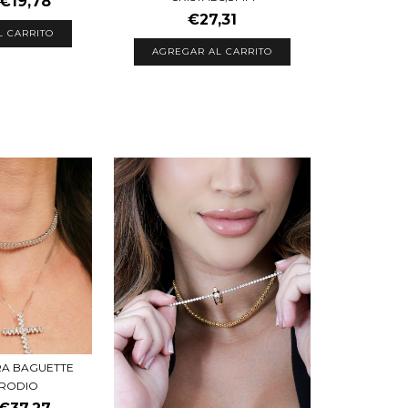
€19,78
€27,31
AGREGAR AL CARRITO
RA BAGUETTE
 RODIO