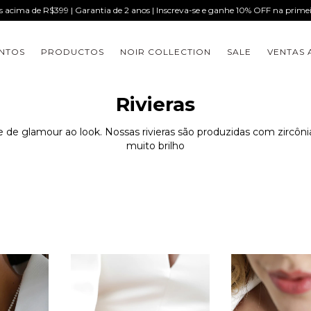
is acima de R$399 | Garantia de 2 anos | Inscreva-se e ganhe 10% OFF na prim
NTOS
PRODUCTOS
NOIR COLLECTION
SALE
VENTAS 
Rivieras
 de glamour ao look. Nossas rivieras são produzidas com zircôni
muito brilho