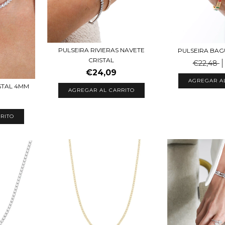
PULSEIRA RIVIERAS NAVETE
PULSEIRA BA
CRISTAL
€22,48
€24,09
STAL 4MM
AGREGAR AL CARRITO
RITO