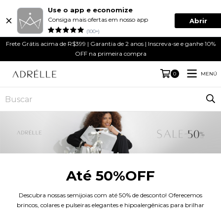
Use o app e economize
Consiga mais ofertas em nosso app
Abrir
(100+)
Frete Grátis acima de R$399 | Garantia de 2 anos | Inscreva-se e ganhe 10%
OFF na primeira compra
MENÚ
0
Até 50%OFF
Descubra nossas semijoias com até 50% de desconto! Oferecemos
brincos, colares e pulseiras elegantes e hipoalergênicas para brilhar