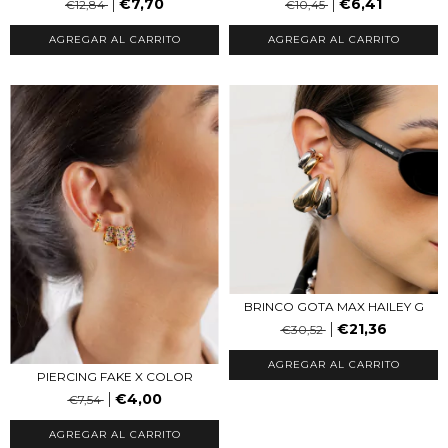
€7,70
€6,41
€12,84
€10,45
AGREGAR AL CARRITO
BRINCO GOTA MAX HAILEY G
€21,36
€30,52
AGREGAR AL CARRITO
PIERCING FAKE X COLOR
€4,00
€7,54
AGREGAR AL CARRITO