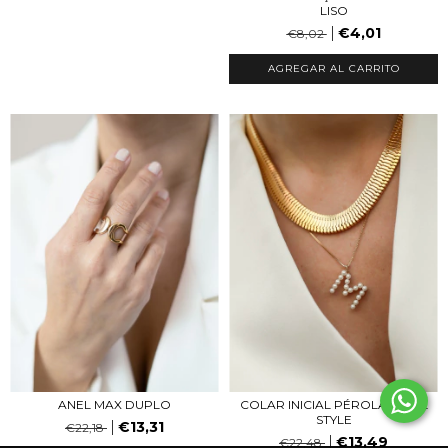
LISO
€4,01
€8,02
AGREGAR AL CARRITO
ANEL MAX DUPLO
COLAR INICIAL PÉROLA SHELL
STYLE
€13,31
€22,18
€13,49
€22,48