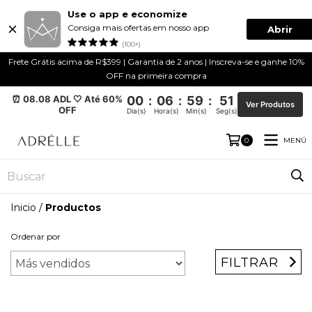
Use o app e economize
Consiga mais ofertas em nosso app
Abrir
(100+)
Frete Grátis acima de R$399 | Garantia de 2 anos | Inscreva-se e ganhe 10%
OFF na primeira compra
⏰ 08.08 ADL 🤍 Até 60%
00
:
06
:
59
:
50
Ver Produtos
OFF
Dia(s)
Hora(s)
Min(s)
Seg(s)
MENÚ
0
Inicio
/
Productos
Ordenar por
FILTRAR