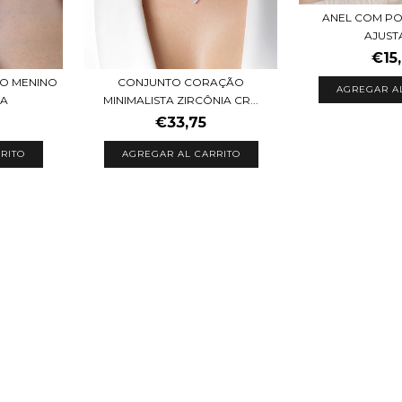
ANEL COM PO
AJUST
€15
HO MENINO
CONJUNTO CORAÇÃO
AGREGAR A
IA
MINIMALISTA ZIRCÔNIA CR...
€33,75
RITO
AGREGAR AL CARRITO