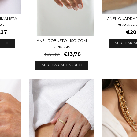
IMALISTA
ANEL QUADRA
ÃO
BLACK AJ
,27
€20
ANEL ROBUSTO LISO COM
RITO
AGREGAR A
CRISTAIS
€13,78
€22,97