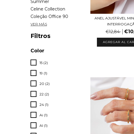
Summer
Celine Collection
Coleção Office 90
ANEL AJUSTÁVEL MIN
INTERROGAÇ
VER MÁS
€10
€12,84
Filtros
AGREGAR AL CAR
Color
15 (2)
19 (1)
20 (2)
22 (2)
24 (1)
Ai (1)
Al (1)