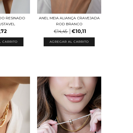
ANEL MEIA ALIANÇA CRAVEJADA
DO RESINADO
ROD BRANCO
USTAVEL
€10,11
,72
€14,45
AGREGAR AL CARRITO
L CARRITO