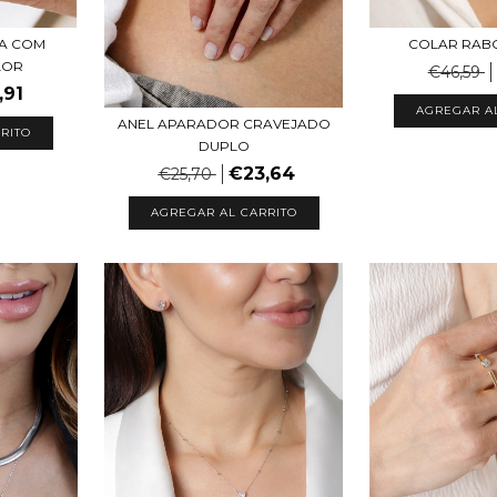
ÇA COM
COLAR RAB
LOR
€46,59
,91
AGREGAR A
ANEL APARADOR CRAVEJADO
RITO
DUPLO
€23,64
€25,70
AGREGAR AL CARRITO