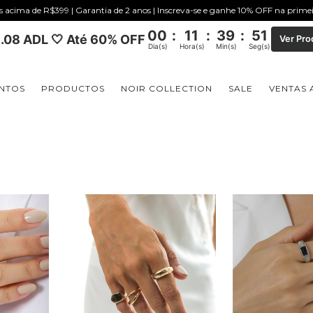
is acima de R$399 | Garantia de 2 anos | Inscreva-se e ganhe 10% OFF na prim
00
:
11
:
39
:
50
.08 ADL 🤍 Até 60% OFF
Ver Pro
Dia(s)
Hora(s)
Min(s)
Seg(s)
NTOS
PRODUCTOS
NOIR COLLECTION
SALE
VENTAS 