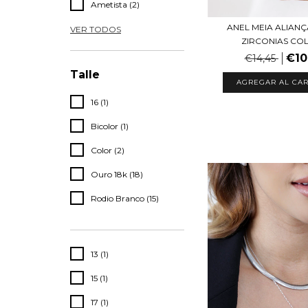
Ametista (2)
ANEL MEIA ALIAN
VER TODOS
ZIRCONIAS CO
€10
€14,45
Talle
AGREGAR AL CAR
16 (1)
Bicolor (1)
Color (2)
Ouro 18k (18)
Rodio Branco (15)
13 (1)
15 (1)
17 (1)