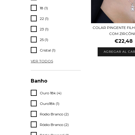
18 (1)
22 (1)
COLAR PINGENTE FIL
23 (1)
COM ZIRCÔN
25 (1)
€22,48
Cristal (1)
AGREGAR AL CAR
VER TODOS
Banho
Ouro 18k (4)
Ouro18k (1)
Rodio Branco (2)
Ródio Branco (2)