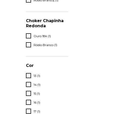
Ródio Branco[ (1)
Choker Chapinha
Redonda
Ouro 18k (1)
Ródio Branco (1)
Cor
13 (1)
14 (1)
15 (1)
16 (1)
17 (1)