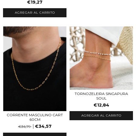
€19,27
TORNOZELEIRA SINGAPURA
SOUL
€12,84
CORRENTE MASCULINO CART
AGREGAR AL CARRITO
60CM
€34,57
€36,79