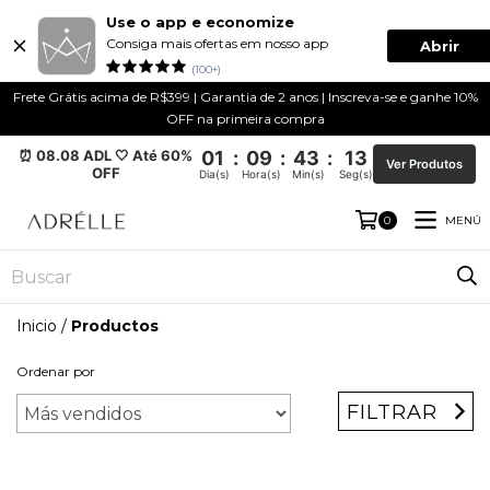
Use o app e economize
Consiga mais ofertas em nosso app
Abrir
(100+)
Frete Grátis acima de R$399 | Garantia de 2 anos | Inscreva-se e ganhe 10%
OFF na primeira compra
⏰ 08.08 ADL 🤍 Até 60%
01
:
09
:
43
:
13
Ver Produtos
OFF
Dia(s)
Hora(s)
Min(s)
Seg(s)
MENÚ
0
Inicio
/
Productos
Ordenar por
FILTRAR