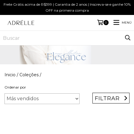
Frete Grátis acima de R$399 | Garantia de 2 anos | Inscreva-se e ganhe 10%
OFF na primeira compra
MENÚ
0
Inicio
/
Coleções
/
Ordenar por
FILTRAR