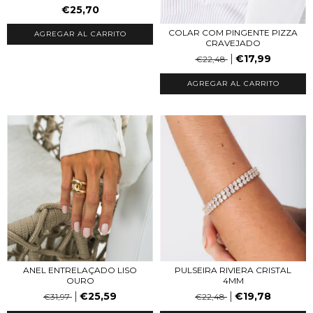
€25,70
COLAR COM PINGENTE PIZZA
AGREGAR AL CARRITO
CRAVEJADO
€17,99
€22,48
AGREGAR AL CARRITO
ANEL ENTRELAÇADO LISO
PULSEIRA RIVIERA CRISTAL
OURO
4MM
€25,59
€19,78
€31,97
€22,48