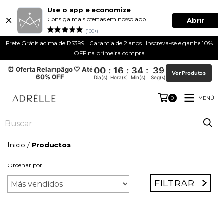
Use o app e economize
Consiga mais ofertas em nosso app
Abrir
(100+)
Frete Grátis acima de R$399 | Garantia de 2 anos | Inscreva-se e ganhe 10%
OFF na primeira compra
⏰ Oferta Relampâgo 🤍 Até
00
:
16
:
34
:
39
Ver Produtos
60% OFF
Dia(s)
Hora(s)
Min(s)
Seg(s)
MENÚ
0
Inicio
/
Productos
Ordenar por
FILTRAR