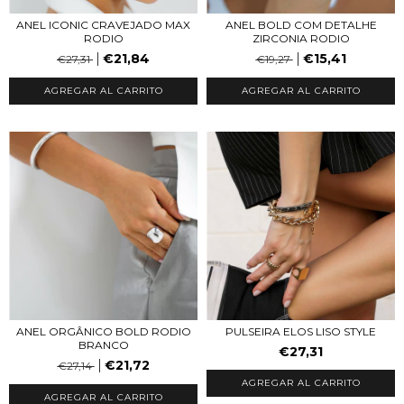
ANEL ICONIC CRAVEJADO MAX
ANEL BOLD COM DETALHE
RODIO
ZIRCONIA RODIO
€21,84
€15,41
€27,31
€19,27
AGREGAR AL CARRITO
AGREGAR AL CARRITO
ANEL ORGÂNICO BOLD RODIO
PULSEIRA ELOS LISO STYLE
BRANCO
€27,31
€21,72
€27,14
AGREGAR AL CARRITO