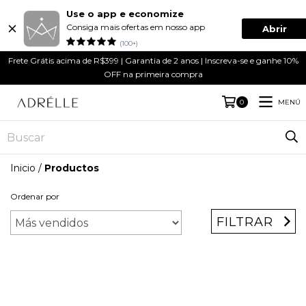
Use o app e economize
Consiga mais ofertas em nosso app
Abrir
(100+)
Frete Grátis acima de R$399 | Garantia de 2 anos | Inscreva-se e ganhe 10%
OFF na primeira compra
MENÚ
0
Inicio
/
Productos
Ordenar por
FILTRAR