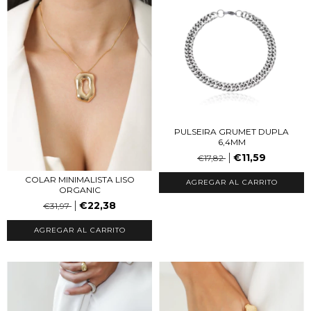
PULSEIRA GRUMET DUPLA
6,4MM
€11,59
€17,82
COLAR MINIMALISTA LISO
ORGANIC
€22,38
€31,97
AGREGAR AL CARRITO