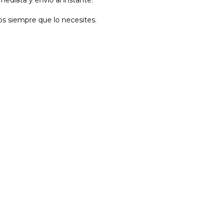
ediata y envío al instante.
s siempre que lo necesites.