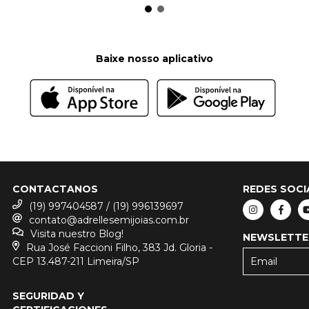
Baixe nosso aplicativo
CONTACTANOS
REDES SOCI
(19) 997404587 / (19) 996139697
contato@adrellesemijoias.com.br
Visita nuestro Blog!
NEWSLETTE
Rua José Faccioni Filho, 383 Jd. Gloria -
CEP 13.487-211 Limeira/SP
SEGURIDAD Y