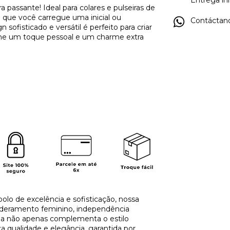
Entrega inm
 passante! Ideal para colares e pulseiras de
 que você carregue uma inicial ou
Contáctano
fisticado e versátil é perfeito para criar
ione um toque pessoal e um charme extra
olo de excelência e sofisticação, nossa
deramento feminino, independência
oia não apenas complementa o estilo
 qualidade e elegância, garantida por