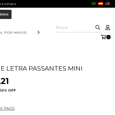
eira compra
dutos
AL POR MAYOR
DIA DOS PAIS
COLEÇÃO AURORA
COLE
0
E LETRA PASSANTES MINI
,21
50
% OFF
DE PAGO