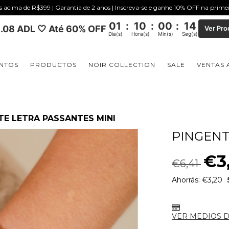
is acima de R$399 | Garantia de 2 anos | Inscreva-se e ganhe 10% OFF na prim
01
:
10
:
00
:
13
.08 ADL 🤍 Até 60% OFF
Ver Pro
Dia(s)
Hora(s)
Min(s)
Seg(s)
NTOS
PRODUCTOS
NOIR COLLECTION
SALE
VENTAS 
TE LETRA PASSANTES MINI
PINGENT
€3
€6,41
Ahorrás:
€3,20
VER MEDIOS 