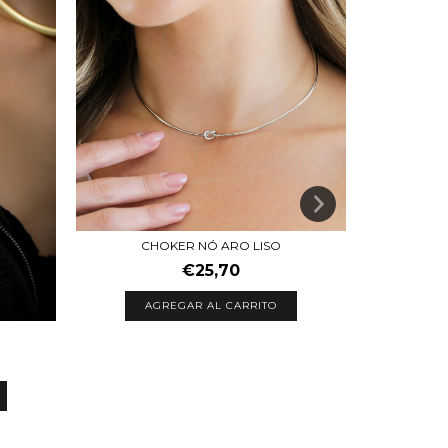
CHOKER NÓ ARO LISO
CHOKER A
€25,70
AGREGAR AL CARRITO
A
G