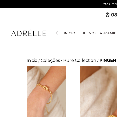
Frete Grát
⏰ 08
INICIO
NUEVOS LANZAMIE
Inicio
Coleções
Pure Collection
PINGEN
/
/
/