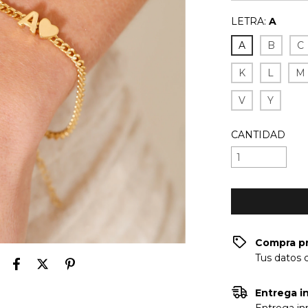
LETRA:
A
A
B
C
K
L
M
V
Y
CANTIDAD
Compra p
Tus datos 
Entrega in