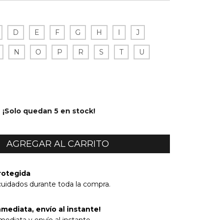
D
E
F
G
H
I
J
N
O
P
R
S
T
U
¡Solo quedan
5
en stock!
rotegida
cuidados durante toda la compra.
mediata, envío al instante!