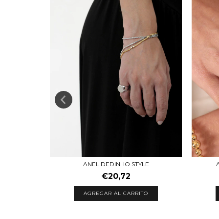
 LISO
ANEL DEDINHO STYLE
€20,72
TO
AGREGAR AL CARRITO