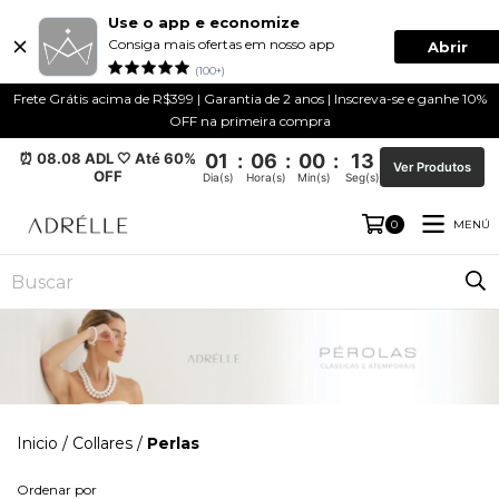
Use o app e economize
Consiga mais ofertas em nosso app
Abrir
(100+)
Frete Grátis acima de R$399 | Garantia de 2 anos | Inscreva-se e ganhe 10%
OFF na primeira compra
⏰ 08.08 ADL 🤍 Até 60%
01
:
06
:
00
:
12
Ver Produtos
OFF
Dia(s)
Hora(s)
Min(s)
Seg(s)
MENÚ
0
Inicio
/
Collares
/
Perlas
Ordenar por