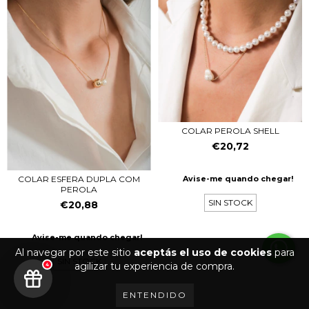
COLAR PEROLA SHELL
€20,72
COLAR ESFERA DUPLA COM
Avise-me quando chegar!
PEROLA
SIN STOCK
€20,88
Avise-me quando chegar!
Al navegar por este sitio
aceptás el uso de cookies
para
SIN STOCK
agilizar tu experiencia de compra.
4
ENTENDIDO