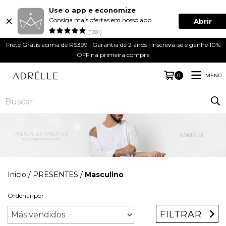
Use o app e economize
Consiga mais ofertas em nosso app
Abrir
(100+)
Frete Grátis acima de R$399 | Garantia de 2 anos | Inscreva-se e ganhe 10%
OFF na primeira compra
MENÚ
0
Inicio
/
PRESENTES
/
Masculino
Ordenar por
FILTRAR