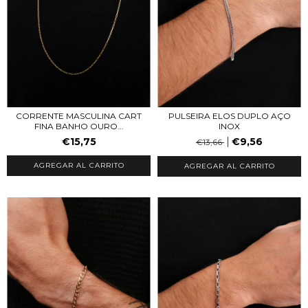
CORRENTE MASCULINA CART
PULSEIRA ELOS DUPLO AÇO
FINA BANHO OURO...
INOX
€15,75
€9,56
€13,66
AGREGAR AL CARRITO