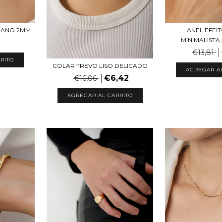
IANO 2MM
ANEL EFEI
MINIMALISTA
€13,81
RITO
COLAR TREVO LISO DELICADO
AGREGAR A
€6,42
€16,06
AGREGAR AL CARRITO