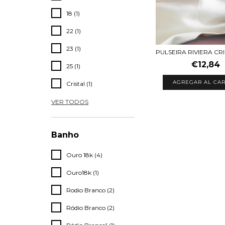
18 (1)
22 (1)
23 (1)
PULSEIRA RIVIERA CR
€12,84
25 (1)
AGREGAR AL CAR
Cristal (1)
VER TODOS
Banho
Ouro 18k (4)
Ouro18k (1)
Rodio Branco (2)
Ródio Branco (2)