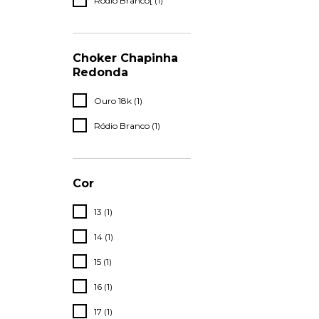
Ródio Branco[ (1)
Choker Chapinha
Redonda
Ouro 18k (1)
Ródio Branco (1)
Cor
13 (1)
14 (1)
15 (1)
16 (1)
17 (1)