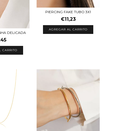
PIERCING FAKE TUBO 3X1
€11,23
AGREGAR AL CARRITO
NHA DELICADA
,45
L CARRITO