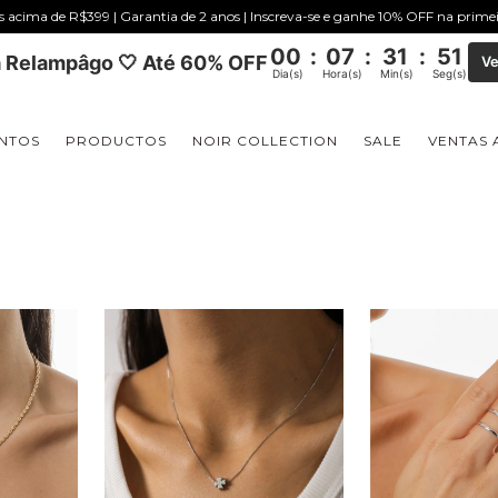
is acima de R$399 | Garantia de 2 anos | Inscreva-se e ganhe 10% OFF na prim
00
:
07
:
31
:
50
 Relampâgo 🤍 Até 60% OFF
Ve
Dia(s)
Hora(s)
Min(s)
Seg(s)
NTOS
PRODUCTOS
NOIR COLLECTION
SALE
VENTAS 