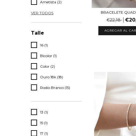
Ametista (2)
BRACELETE QUA
VER TODOS
€20
€22,18
AGREGAR AL CAR
Talle
16 (1)
Bicolor (1)
Color (2)
Ouro 18k (18)
Rodio Branco (15)
13 (1)
15 (1)
17 (1)