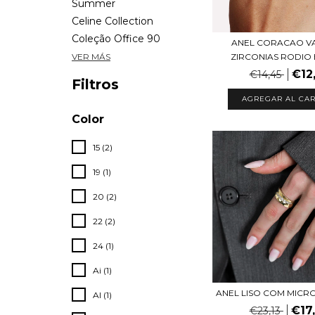
Summer
Celine Collection
Coleção Office 90
ANEL CORACAO V
ZIRCONIAS RODIO 
VER MÁS
€12
€14,45
Filtros
AGREGAR AL CAR
Color
15 (2)
19 (1)
20 (2)
22 (2)
24 (1)
Ai (1)
ANEL LISO COM MICR
Al (1)
€17
€23,13