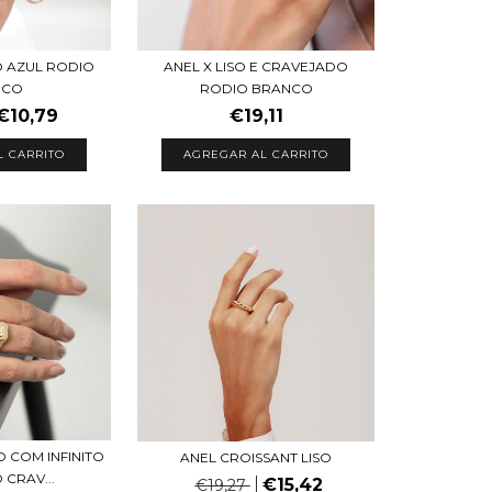
ANEL X LISO E CRAVEJADO
O AZUL RODIO
RODIO BRANCO
NCO
€19,11
€10,79
AGREGAR AL CARRITO
L CARRITO
 COM INFINITO
ANEL CROISSANT LISO
 CRAV...
€15,42
€19,27