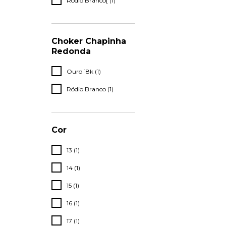
Ródio Branco[ (1)
Choker Chapinha
Redonda
Ouro 18k (1)
Ródio Branco (1)
Cor
13 (1)
14 (1)
15 (1)
16 (1)
17 (1)