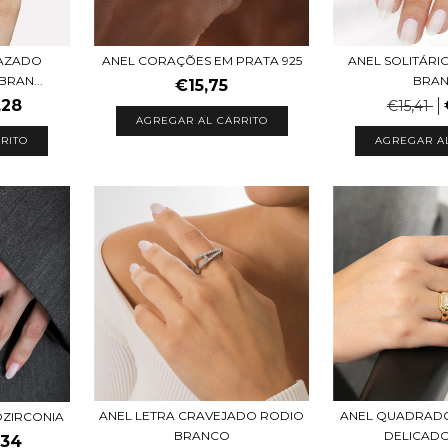
AZADO
ANEL SOLITÁRI
ANEL CORAÇÕES EM PRATA 925
BRAN...
BRA
€15,75
,28
€15,41
AGREGAR AL CARRITO
RITO
AGREGAR A
ANEL LETRA CRAVEJADO RODIO
ANEL QUADRADO
OZIRCONIA
BRANCO
DELICADO
,34