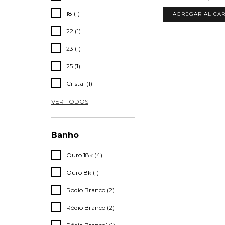
18 (1)
AGREGAR AL CAR
22 (1)
23 (1)
25 (1)
Cristal (1)
VER TODOS
Banho
Ouro 18k (4)
Ouro18k (1)
Rodio Branco (2)
Ródio Branco (2)