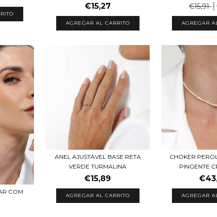
€15,27
€15,91
AGREGAR AL CARRITO
AGREGAR A
ANEL AJUSTÁVEL BASE RETA
CHOKER PERO
VERDE TURMALINA
PINGENTE C
€15,89
€43
AR COM
AGREGAR AL CARRITO
AGREGAR A