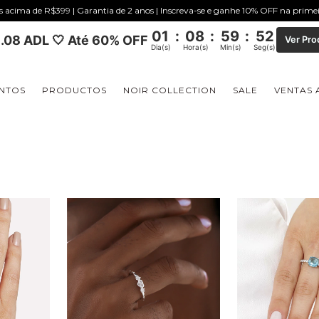
is acima de R$399 | Garantia de 2 anos | Inscreva-se e ganhe 10% OFF na prim
01
:
08
:
59
:
51
.08 ADL 🤍 Até 60% OFF
Ver Pro
Dia(s)
Hora(s)
Min(s)
Seg(s)
NTOS
PRODUCTOS
NOIR COLLECTION
SALE
VENTAS 