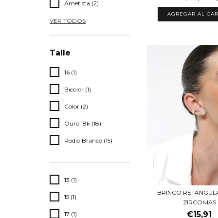
Ametista (2)
VER TODOS
Talle
16 (1)
Bicolor (1)
Color (2)
Ouro 18k (18)
Rodio Branco (15)
13 (1)
BRINCO RETANGUL
15 (1)
ZIRCONIAS
€15,91
17 (1)