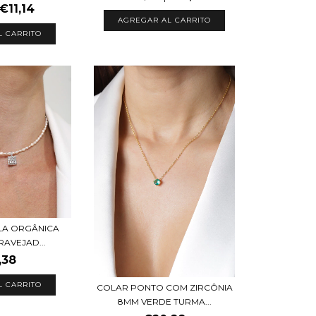
€11,14
L CARRITO
LA ORGÂNICA
RAVEJAD...
,38
L CARRITO
COLAR PONTO COM ZIRCÔNIA
8MM VERDE TURMA...