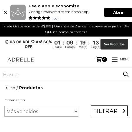
Use o app e economize
Consiga mais ofertas em nosso app
Abrir
(100+)
Frete Grátis acima de R$399 | Garantia de 2 anos | Inscreva-se e ganhe 10%
OFF na primeira compra
⏰ 08.08 ADL 🤍 Até 60%
01
:
09
:
19
:
13
Ver Produtos
OFF
Dia(s)
Hora(s)
Min(s)
Seg(s)
MENÚ
0
Inicio
/
Productos
Ordenar por
FILTRAR