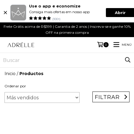
Use o app e economize
Consiga mais ofertas em nosso app
Abrir
(100+)
Frete Grátis acima de R$399 | Garantia de 2 anos | Inscreva-se e ganhe 10%
OFF na primeira compra
MENÚ
0
Inicio
/
Productos
Ordenar por
FILTRAR