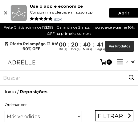
Use o app e economize
Consiga mais ofertas em nosso app
Abrir
(100+)
Frete Grátis acima de R$399 | Garantia de 2 anos | Inscreva-se e ganhe 10%
OFF na primeira compra
⏰ Oferta Relampâgo 🤍 Até
00
:
20
:
40
:
40
Ver Produtos
60% OFF
Dia(s)
Hora(s)
Min(s)
Seg(s)
MENÚ
0
Inicio
/
Reposições
Ordenar por
FILTRAR