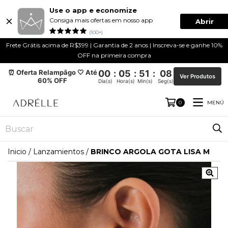
Use o app e economize
Consiga mais ofertas em nosso app
Abrir
(100+)
Frete Grátis acima de R$399 | Garantia de 2 anos | Inscreva-se e ganhe 10%
OFF na primeira compra
⏰ Oferta Relampâgo 🤍 Até
00
:
05
:
51
:
08
Ver Produtos
60% OFF
Dia(s)
Hora(s)
Min(s)
Seg(s)
MENÚ
0
Inicio
/
Lanzamientos
/
BRINCO ARGOLA GOTA LISA M