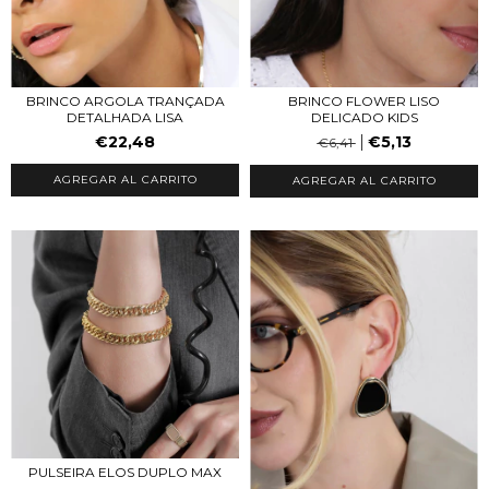
BRINCO ARGOLA TRANÇADA
BRINCO FLOWER LISO
DETALHADA LISA
DELICADO KIDS
€22,48
€5,13
€6,41
AGREGAR AL CARRITO
PULSEIRA ELOS DUPLO MAX