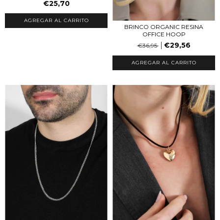
€25,70
BRINCO ORGANIC RESINA
OFFICE HOOP
€29,56
€36,95
AGREGAR AL CARRITO