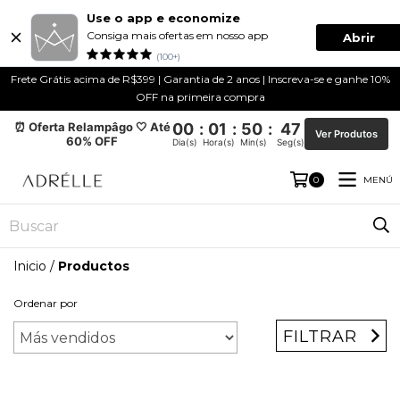
Use o app e economize
Consiga mais ofertas em nosso app
Abrir
(100+)
Frete Grátis acima de R$399 | Garantia de 2 anos | Inscreva-se e ganhe 10%
OFF na primeira compra
⏰ Oferta Relampâgo 🤍 Até
00
:
01
:
50
:
47
Ver Produtos
60% OFF
Dia(s)
Hora(s)
Min(s)
Seg(s)
MENÚ
0
Inicio
/
Productos
Ordenar por
FILTRAR