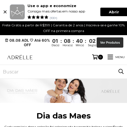
Use o app e economize
Consiga mais ofertas em nosso app
Abrir
(100+)
Frete Grátis a partir de R$399 | Garantia de 2 anos | Inscreva-se e ganhe 10%
OFF na primeira compra
⏰ 08.08 ADL 🤍 Até 60%
01
:
08
:
40
:
01
Ver Produtos
OFF
Dia(s)
Hora(s)
Min(s)
Seg(s)
MENU
0
Dia das Maes
Cada semijoia dessa coleção foi selecionada transmitir beleza e significado