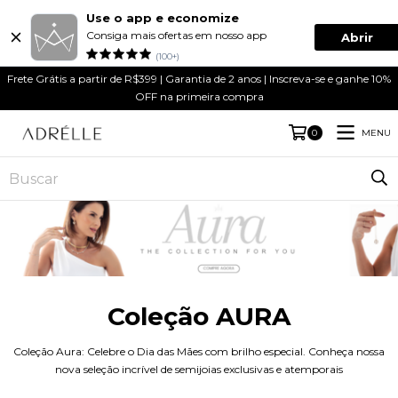
Use o app e economize
Consiga mais ofertas em nosso app
Abrir
(100+)
Frete Grátis a partir de R$399 | Garantia de 2 anos | Inscreva-se e ganhe 10%
OFF na primeira compra
MENU
0
Coleção AURA
Coleção Aura: Celebre o Dia das Mães com brilho especial. Conheça nossa
nova seleção incrível de semijoias exclusivas e atemporais