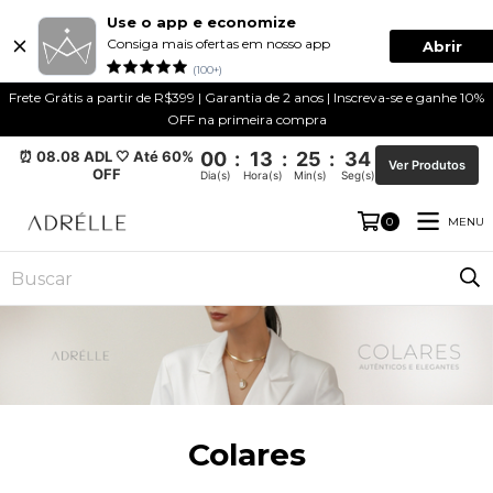
Use o app e economize
Consiga mais ofertas em nosso app
Abrir
(100+)
Frete Grátis a partir de R$399 | Garantia de 2 anos | Inscreva-se e ganhe 10%
OFF na primeira compra
⏰ 08.08 ADL 🤍 Até 60%
00
:
13
:
25
:
34
Ver Produtos
OFF
Dia(s)
Hora(s)
Min(s)
Seg(s)
MENU
0
Colares