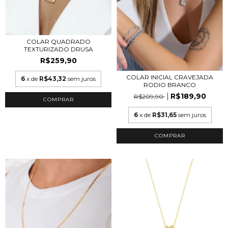
COLAR QUADRADO
TEXTURIZADO DRUSA
R$259,90
COLAR INICIAL CRAVEJADA
6
x de
R$43,32
sem juros
RODIO BRANCO
R$189,90
R$209,90
6
x de
R$31,65
sem juros
COMPRAR