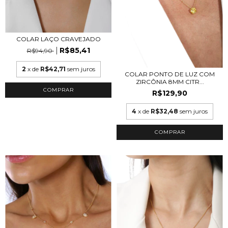
COLAR LAÇO CRAVEJADO
R$85,41
R$94,90
2
x de
R$42,71
sem juros
COLAR PONTO DE LUZ COM
ZIRCÔNIA 8MM CITR...
COMPRAR
R$129,90
4
x de
R$32,48
sem juros
COMPRAR