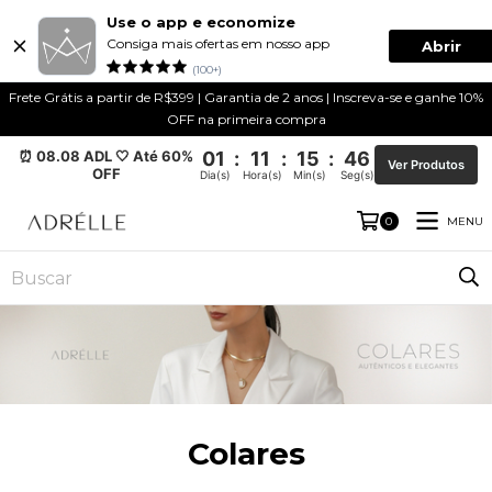
Use o app e economize
Consiga mais ofertas em nosso app
Abrir
(100+)
Frete Grátis a partir de R$399 | Garantia de 2 anos | Inscreva-se e ganhe 10%
OFF na primeira compra
⏰ 08.08 ADL 🤍 Até 60%
01
:
11
:
15
:
46
Ver Produtos
OFF
Dia(s)
Hora(s)
Min(s)
Seg(s)
MENU
0
Colares