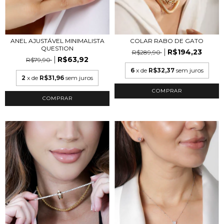
ANEL AJUSTÁVEL MINIMALISTA
COLAR RABO DE GATO
QUESTION
R$194,23
R$289,90
R$63,92
R$79,90
6
x de
R$32,37
sem juros
2
x de
R$31,96
sem juros
COMPRAR
COMPRAR