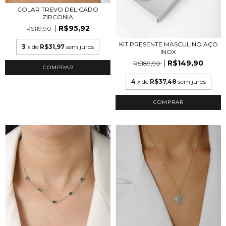
COLAR TREVO DELICADO
ZIRCONIA
R$95,92
R$119,90
KIT PRESENTE MASCULINO AÇO
3
x de
R$31,97
sem juros
INOX
R$149,90
R$189,90
4
x de
R$37,48
sem juros