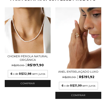
CHOKER PÉROLA NATURAL
ORGÂNICA
R$197,90
R$219,90
ANEL ENTRELAÇADO LUXO
6
x de
R$32,98
sem juros
R$191,92
R$239,90
6
x de
R$31,99
sem juros
COMPRAR