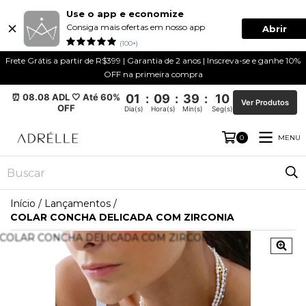
Use o app e economize
Consiga mais ofertas em nosso app
Abrir
(100+)
Frete Grátis a partir de R$399 | Garantia de 2 anos | Inscreva-se e ganhe 10%
OFF na primeira compra
⏰ 08.08 ADL 🤍 Até 60%
01
:
09
:
39
:
09
Ver Produtos
OFF
Dia(s)
Hora(s)
Min(s)
Seg(s)
MENU
0
Início
/
Lançamentos
/
COLAR CONCHA DELICADA COM ZIRCONIA