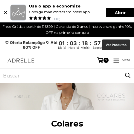
Use o app e economize
Consiga mais ofertas em nosso app
Abrir
(100+)
Frete Grátis a partir de R$399 | Garantia de 2 anos | Inscreva-se e ganhe 10%
OFF na primeira compra
⏰ Oferta Relampâgo 🤍 Até
01
:
03
:
18
:
57
Ver Produtos
60% OFF
Dia(s)
Hora(s)
Min(s)
Seg(s)
MENU
0
Colares