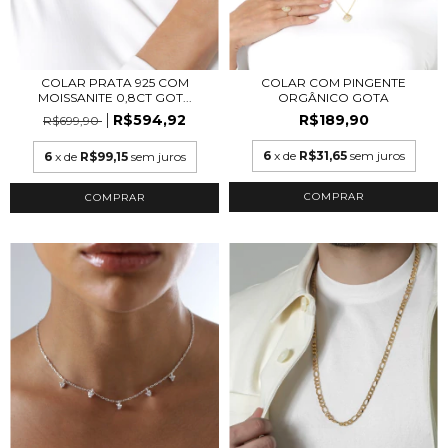
COLAR PRATA 925 COM
COLAR COM PINGENTE
MOISSANITE 0,8CT GOT...
ORGÂNICO GOTA
R$594,92
R$189,90
R$699,90
6
x de
R$31,65
sem juros
6
x de
R$99,15
sem juros
COMPRAR