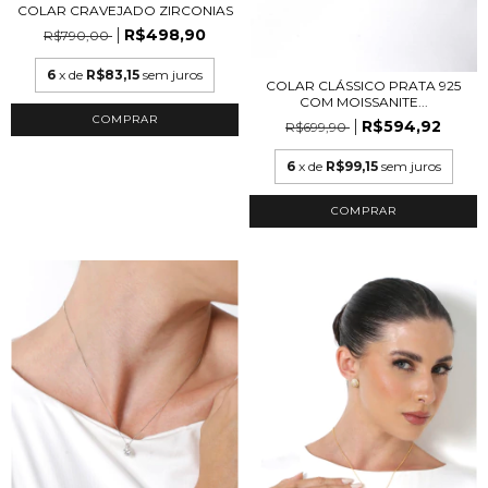
COLAR CRAVEJADO ZIRCONIAS
R$498,90
R$790,00
6
x de
R$83,15
sem juros
COLAR CLÁSSICO PRATA 925
COM MOISSANITE...
COMPRAR
R$594,92
R$699,90
6
x de
R$99,15
sem juros