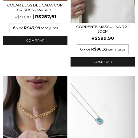
COLAR ELOS DELICADA COM
CRISTAIS PRATA 9...
R$287,91
R$319,90
CORRENTE MASCULINA 3 X 1
6
x de
R$47,99
sem juros
60CM
R$589,90
6
x de
R$98,32
sem juros
COMPRAR