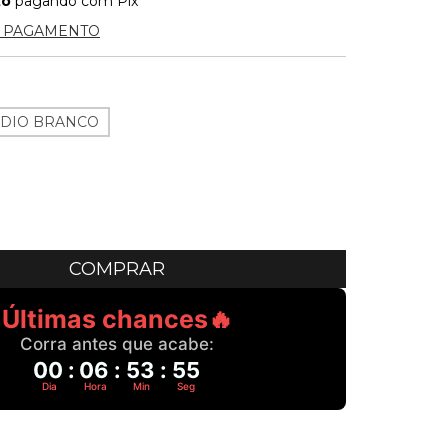
to
pagando com Pix
E PAGAMENTO
DIO BRANCO
Últimas chances🔥
Corra antes que acabe:
00
:
06
:
53
:
55
Dia
Hora
Min
Seg