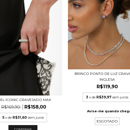
BRINCO PONTO DE LUZ CRA
INGLESA
R$119,90
3
x de
R$39,97
sem juros
EL ICONIC CRAVEJADO MAX
R$158,00
R$169,90
Avise-me quando chega
5
x de
R$31,60
sem juros
ESGOTADO
COMPRAR