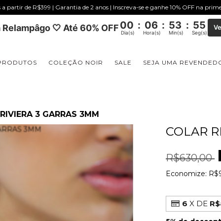
s a partir de R$399 | Garantia de 2 anos | Inscreva-se e ganhe 10% OFF na pri
00
:
06
:
53
:
55
 Relampâgo 🤍 Até 60% OFF
Ve
Dia(s)
Hora(s)
Min(s)
Seg(s)
PRODUTOS
COLEÇÃO NOIR
SALE
SEJA UMA REVENDED
RIVIERA 3 GARRAS 3MM
COLAR R
R$630,00
Economize:
R$9
6
X DE
R$