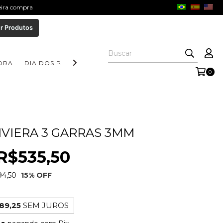
meira compra
r Produtos
ORA
DIA DOS PAIS
COLEÇÃO AURORA
COLEÇÃO FORM
0
IVIERA 3 GARRAS 3MM
R$535,50
4,50
15
% OFF
89,25
SEM JUROS