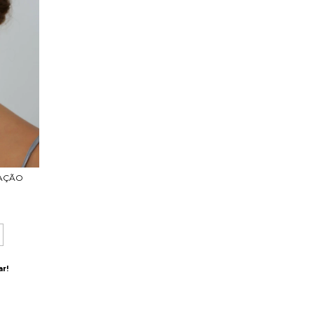
VAÇÃO
r!