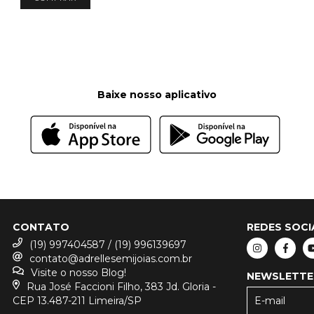
Baixe nosso aplicativo
CONTATO
REDES SOCI
(19) 997404587 / (19) 996139697
contato@adrellesemijoias.com.br
Visite o nosso Blog!
NEWSLETTE
Rua José Faccioni Filho, 383 Jd. Gloria -
CEP 13.487-211 Limeira/SP