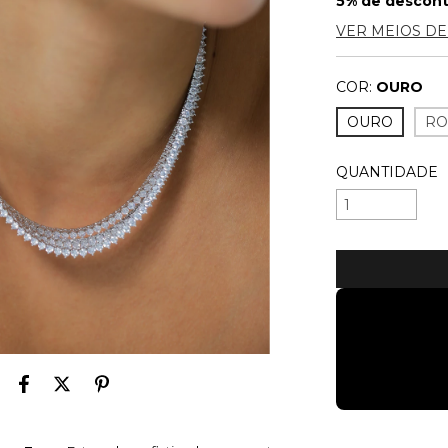
5% de descon
VER MEIOS D
COR:
OURO
OURO
RO
QUANTIDADE