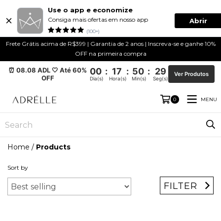
Use o app e economize
Consiga mais ofertas em nosso app
Abrir
(100+)
Frete Grátis acima de R$399 | Garantia de 2 anos | Inscreva-se e ganhe 10%
OFF na primeira compra
⏰ 08.08 ADL 🤍 Até 60%
00
:
17
:
50
:
28
Ver Produtos
OFF
Dia(s)
Hora(s)
Min(s)
Seg(s)
MENU
0
Home
/
Products
Sort by
FILTER