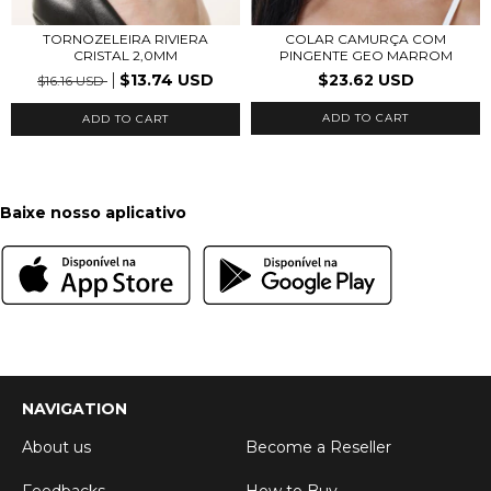
TORNOZELEIRA RIVIERA
COLAR CAMURÇA COM
CRISTAL 2,0MM
PINGENTE GEO MARROM
$13.74 USD
$23.62 USD
$16.16 USD
ADD TO CART
Baixe nosso aplicativo
NAVIGATION
About us
Become a Reseller
Feedbacks
How to Buy