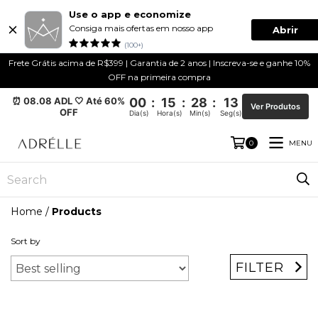
Use o app e economize
Consiga mais ofertas em nosso app
Abrir
(100+)
Frete Grátis acima de R$399 | Garantia de 2 anos | Inscreva-se e ganhe 10%
OFF na primeira compra
⏰ 08.08 ADL 🤍 Até 60%
00
:
15
:
28
:
12
Ver Produtos
OFF
Dia(s)
Hora(s)
Min(s)
Seg(s)
MENU
0
Home
/
Products
Sort by
FILTER