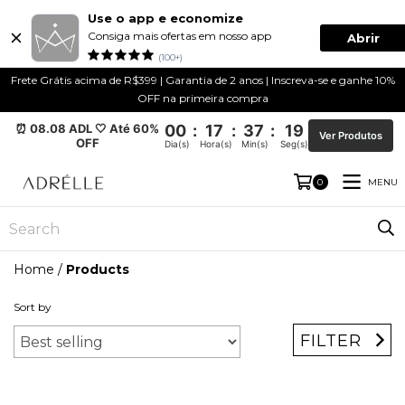
Use o app e economize
Consiga mais ofertas em nosso app
Abrir
(100+)
Frete Grátis acima de R$399 | Garantia de 2 anos | Inscreva-se e ganhe 10%
OFF na primeira compra
⏰ 08.08 ADL 🤍 Até 60%
00
:
17
:
37
:
18
Ver Produtos
OFF
Dia(s)
Hora(s)
Min(s)
Seg(s)
MENU
0
Home
/
Products
Sort by
FILTER