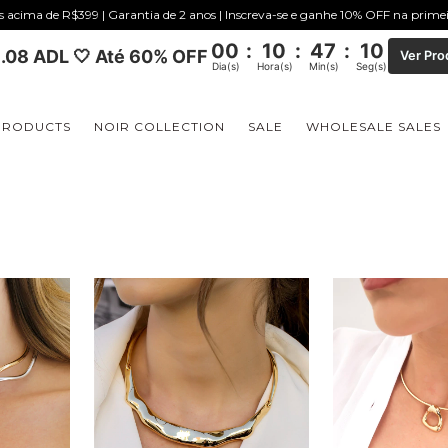
is acima de R$399 | Garantia de 2 anos | Inscreva-se e ganhe 10% OFF na prim
00
:
10
:
47
:
09
.08 ADL 🤍 Até 60% OFF
Ver Pro
Dia(s)
Hora(s)
Min(s)
Seg(s)
PRODUCTS
NOIR COLLECTION
SALE
WHOLESALE SALES