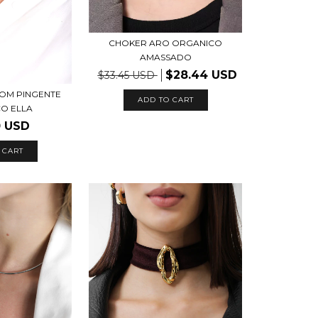
CHOKER ARO ORGANICO
AMASSADO
$28.44 USD
$33.45 USD
OM PINGENTE
ADD TO CART
O ELLA
0 USD
 CART