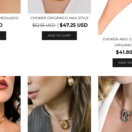
ONDULADO
CHOKER ORGÂNICO MAX STYLE
D
$47.25 USD
$52.55 USD
T
CHOKER ARO C
ORGANIC
$41.8
ADD TO