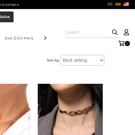
eira compra
dutos
DIA DOS PAIS
COLEÇÃO AURORA
FORM COLLECTION
0
Sort by