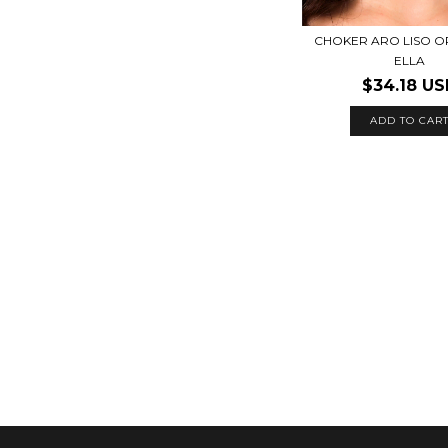
CHOKER ARO LISO 
ELLA
$34.18 U
ADD TO CAR