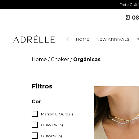
Frete Grát
⏰ 08
HOME
NEW ARRIVALS
Home
Choker
Orgânicas
/
/
Filtros
Cor
Marron E Ouro (1)
Ouro 18k (3)
Ouro18k (3)