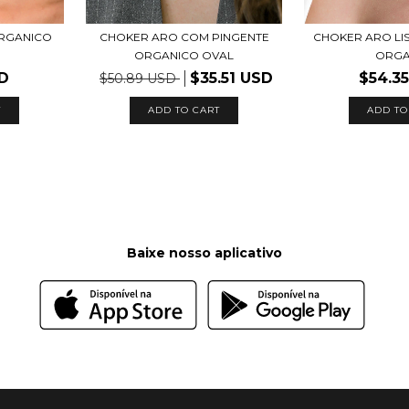
ORGANICO
CHOKER ARO COM PINGENTE
CHOKER ARO LIS
ORGANICO OVAL
ORGA
SD
$35.51 USD
$54.3
$50.89 USD
T
ADD TO CART
ADD TO
Baixe nosso aplicativo