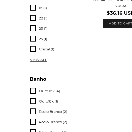
70CM
18 (1)
$36.16 US
22 (1)
ADD TO CAR
23 (1)
25 (1)
Cristal (1)
VIEW ALL
Banho
Ouro 18k (4)
Ouro18k (1)
Rodio Branco (2)
Ródio Branco (2)