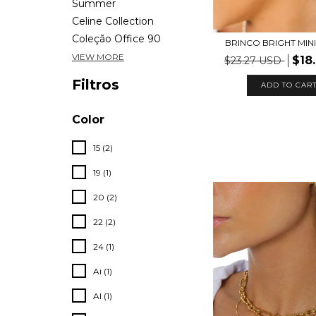
Summer
Celine Collection
Coleção Office 90
BRINCO BRIGHT MIN
VIEW MORE
$18
$23.27 USD
Filtros
ADD TO CAR
Color
15 (2)
19 (1)
20 (2)
22 (2)
24 (1)
Ai (1)
Al (1)