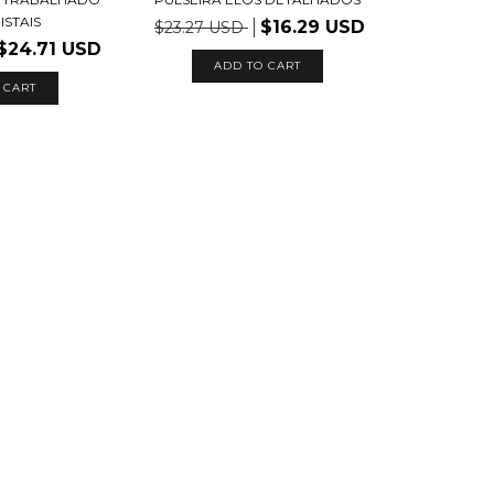
ISTAIS
$16.29 USD
$23.27 USD
$24.71 USD
ADD TO CART
 CART