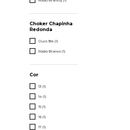
Ródio Branco[ (1)
Choker Chapinha
Redonda
Ouro 18k (1)
Ródio Branco (1)
Cor
13 (1)
14 (1)
15 (1)
16 (1)
17 (1)