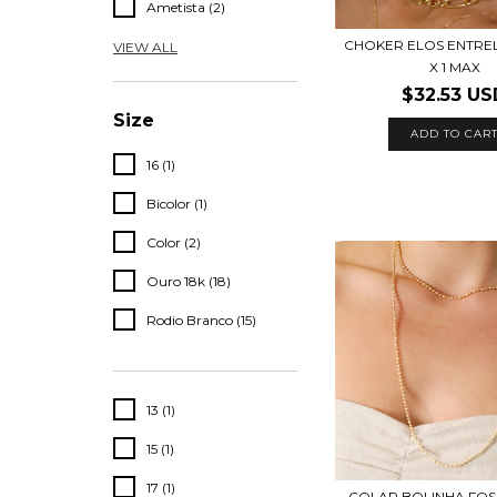
Ametista (2)
CHOKER ELOS ENTRE
VIEW ALL
X 1 MAX
$32.53 US
Size
16 (1)
Bicolor (1)
Color (2)
Ouro 18k (18)
Rodio Branco (15)
13 (1)
15 (1)
17 (1)
COLAR BOLINHA FOSC