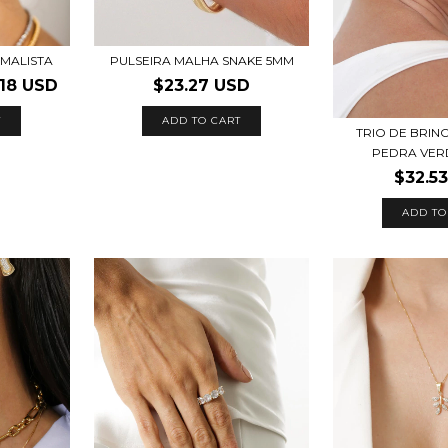
IMALISTA
PULSEIRA MALHA SNAKE 5MM
.18 USD
$23.27 USD
T
ADD TO CART
TRIO DE BRIN
PEDRA VERD
$32.5
ADD TO