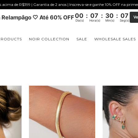
is acima de R$399 | Garantia de 2 anos | Inscreva-se e ganhe 10% OFF na prim
00
:
07
:
30
:
06
 Relampâgo 🤍 Até 60% OFF
Ve
Dia(s)
Hora(s)
Min(s)
Seg(s)
PRODUCTS
NOIR COLLECTION
SALE
WHOLESALE SALES