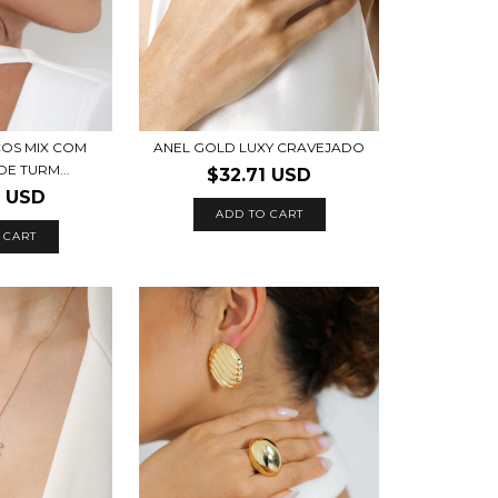
COS MIX COM
ANEL GOLD LUXY CRAVEJADO
E TURM...
$32.71 USD
3 USD
ADD TO CART
 CART