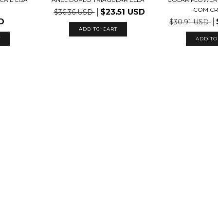
COM CR
$23.51 USD
$36.36 USD
D
$30.91 USD
ADD TO CART
ADD TO
T