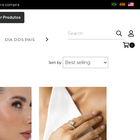
eira compra
r Produtos
DIA DOS PAIS
COLEÇÃO AURORA
FORM COLLECTION
0
Sort by