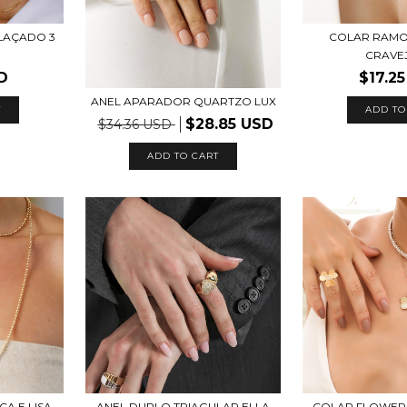
LAÇADO 3
COLAR RAMO
CRAVE
D
$17.2
ANEL APARADOR QUARTZO LUX
ADD TO
$28.85 USD
$34.36 USD
ADD TO CART
COLAR FLOWER
A E LISA
ANEL DUPLO TRIAGULAR ELLA