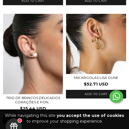
ADD TO CART
ADD TO CART
MIX ARGOLAS LISA DUNE
$52.71 USD
ADD TO CART
TRIO DE BRINCOS DELICADOS
CORAÇÕES E PON...
$25.44 USD
While navigating this site
you accept the use of cookies
ADD TO CART
to improve your shopping experience.
5