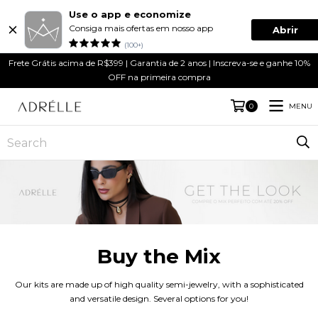
Use o app e economize
Consiga mais ofertas em nosso app
Abrir
(100+)
Frete Grátis acima de R$399 | Garantia de 2 anos | Inscreva-se e ganhe 10%
OFF na primeira compra
MENU
0
Buy the Mix
Our kits are made up of high quality semi-jewelry, with a sophisticated
and versatile design. Several options for you!