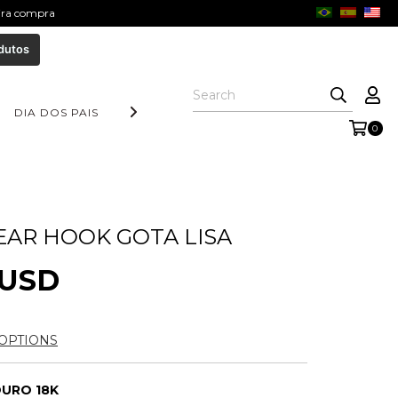
eira compra
dutos
DIA DOS PAIS
COLEÇÃO AURORA
FORM COLLECTION
0
EAR HOOK GOTA LISA
 USD
OPTIONS
URO 18K