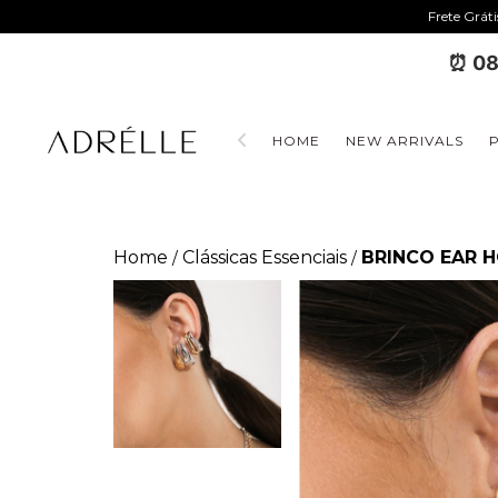
Frete Grát
⏰ 08
HOME
NEW ARRIVALS
Home
Clássicas Essenciais
BRINCO EAR 
/
/