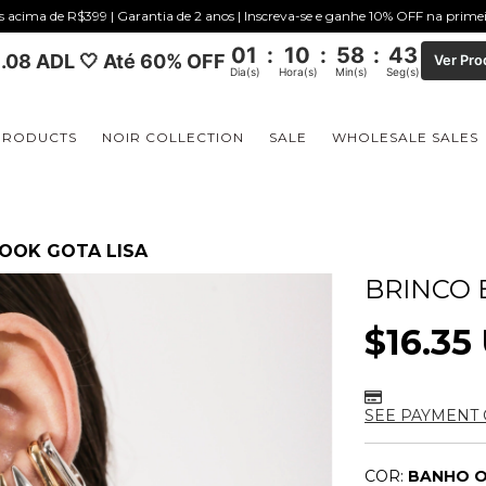
is acima de R$399 | Garantia de 2 anos | Inscreva-se e ganhe 10% OFF na prim
01
:
10
:
58
:
43
.08 ADL 🤍 Até 60% OFF
Ver Pro
Dia(s)
Hora(s)
Min(s)
Seg(s)
PRODUCTS
NOIR COLLECTION
SALE
WHOLESALE SALES
HOOK GOTA LISA
BRINCO 
$16.35
SEE PAYMENT 
COR:
BANHO O