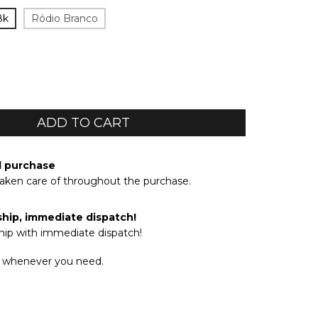
8k
Ródio Branco
d purchase
taken care of throughout the purchase.
ship, immediate dispatch!
hip with immediate dispatch!
 whenever you need.