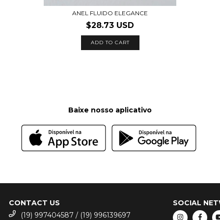
ANEL FLUIDO ELEGANCE
$28.73 USD
ADD TO CART
Baixe nosso aplicativo
CONTACT US
SOCIAL NE
(19) 997404587 / (19) 996139697